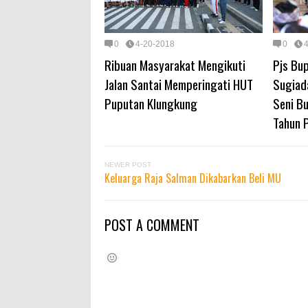
0
4-20-2018
0
Ribuan Masyarakat Mengikuti
Pjs Bu
Jalan Santai Memperingati HUT
Sugiad
Puputan Klungkung
Seni B
Tahun 
NEWER POST
Keluarga Raja Salman Dikabarkan Beli MU
POST A COMMENT