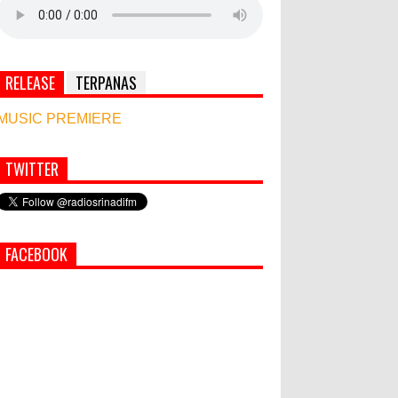
RELEASE
TERPANAS
MUSIC PREMIERE
TWITTER
Simbol Persahabatan, RI Bangun Islamic Centre
di Afghanistan
World Marketing Forum 2022:
FACEBOOK
Sustainability dan Kemanusiaan
jadi Kunci Sukses Pemasar
Hadapi Tantangan Bisnis Jangka
Panjang
PEMKAB KLUNGKUNG GELAR