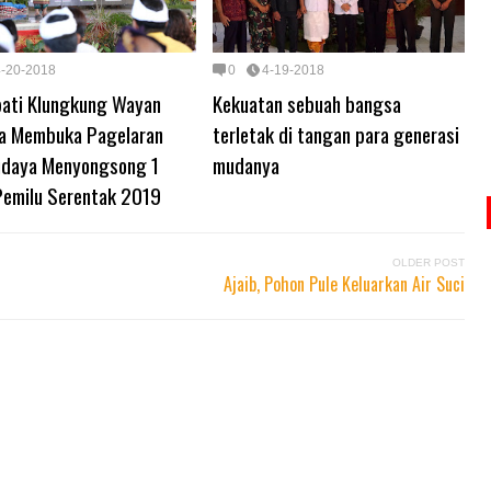
4-20-2018
0
4-19-2018
pati Klungkung Wayan
Kekuatan sebuah bangsa
a Membuka Pagelaran
terletak di tangan para generasi
udaya Menyongsong 1
mudanya
Pemilu Serentak 2019
OLDER POST
Ajaib, Pohon Pule Keluarkan Air Suci