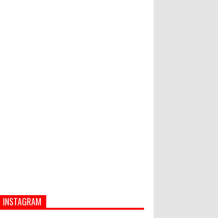
PASAR MURAH
Bupati Suwirta Ajak PNS
Manfaatkan Beras Lokal
Hati-Hati! Gaya Hidup Hedon Bisa
Jadi Masalah! Simak 5 Alasannya
INSTAGRAM