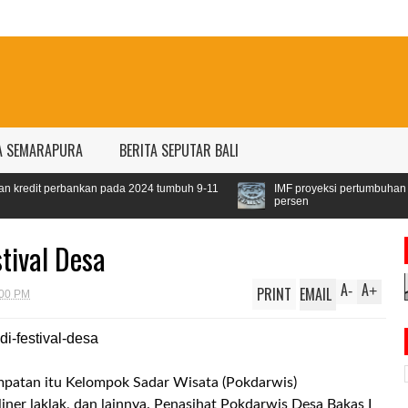
A SEMARAPURA
BERITA SEPUTAR BALI
n pada 2024 tumbuh 9-11
IMF proyeksi pertumbuhan ekonomi dunia 2024
persen
tival Desa
A
A
PRINT
EMAIL
-
+
:00 PM
patan itu Kelompok Sadar Wisata (Pokdarwis)
ner laklak, dan lainnya. Penasihat Pokdarwis Desa Bakas I