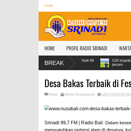
HOME
HOME
PROFIL RADIO SRINADI
WART
r Lebaran, Konsumsi Pertamax Naik 99
OJK targetkan kredit perbanka
BREAK
sen
persen
Desa Bakas Terbaik di Fes
Reply
Warta Semarapura
10/17/2018 06:19
Srinadi 99,7 FM | Radio Bali
Dalam kesem
menyuguhkan potensi alam di desanya, kuli