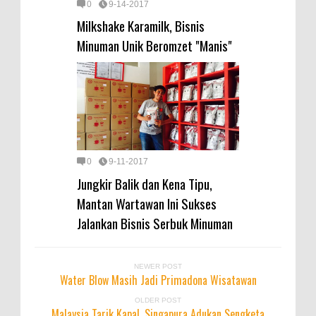
0
9-14-2017
Milkshake Karamilk, Bisnis
Minuman Unik Beromzet "Manis"
0
9-11-2017
Jungkir Balik dan Kena Tipu,
Mantan Wartawan Ini Sukses
Jalankan Bisnis Serbuk Minuman
NEWER POST
Water Blow Masih Jadi Primadona Wisatawan
OLDER POST
Malaysia Tarik Kapal, Singapura Adukan Sengketa