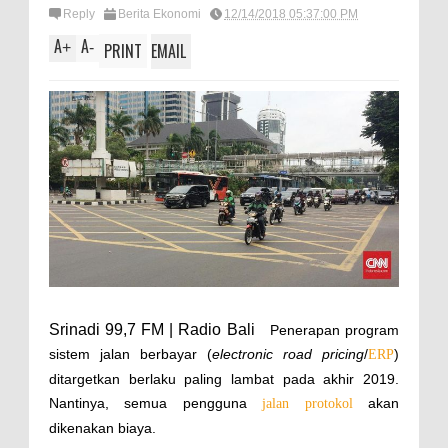
Reply
Berita Ekonomi
12/14/2018 05:37:00 PM
A
A
+
-
PRINT
EMAIL
Srinadi 99,7 FM | Radio Bali
Penerapan program
sistem jalan berbayar (
electronic road pricing
/
)
ERP
ditargetkan berlaku paling lambat pada akhir 2019.
Nantinya, semua pengguna
akan
jalan protokol
dikenakan biaya.