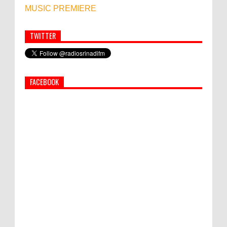
MUSIC PREMIERE
TWITTER
Simbol Persahabatan, RI Bangun Islamic Centre di
Afghanistan
FACEBOOK
PEMKAB KLUNGKUNG GELAR PASAR
MURAH
Bupati Suwirta Ajak PNS Manfaatkan
Beras Lokal
Hati-Hati! Gaya Hidup Hedon Bisa Jadi
Masalah! Simak 5 Alasannya