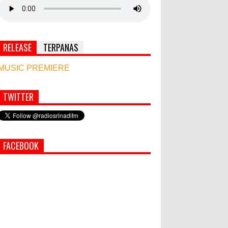
RELEASE
TERPANAS
MUSIC PREMIERE
TWITTER
Simbol Persahabatan, RI Bangun Islamic Centre
di Afghanistan
PEMKAB KLUNGKUNG GELAR
FACEBOOK
PASAR MURAH
Semua ASN Pemprov Bali Wajib
Ikuti Tes Narkoba