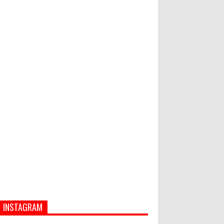
Bupati Suwirta Ajak PNS
Manfaatkan Beras Lokal
Hati-Hati! Gaya Hidup Hedon Bisa
Jadi Masalah! Simak 5 Alasannya
INSTAGRAM