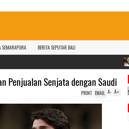
A SEMARAPURA
BERITA SEPUTAR BALI
Harga emas Antam naik
per gram
an Penjualan Senjata dengan Saudi
A
A
PRINT
EMAIL
-
+