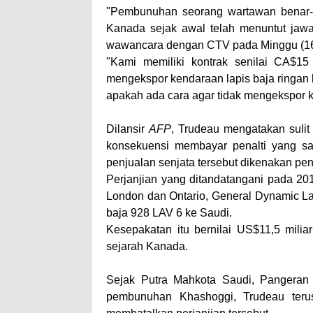
"Pembunuhan seorang wartawan benar-b
Kanada sejak awal telah menuntut jawa
wawancara dengan CTV pada Minggu (16
"Kami memiliki kontrak senilai CA$1
mengekspor kendaraan lapis baja ringan k
apakah ada cara agar tidak mengekspor ke
Dilansir
AFP
, Trudeau mengatakan sulit
konsekuensi membayar penalti yang san
penjualan senjata tersebut dikenakan pen
Perjanjian yang ditandatangani pada 201
London dan Ontario, General Dynamic L
baja 928 LAV 6 ke Saudi.
Kesepakatan itu bernilai US$11,5 milia
sejarah Kanada.
Sejak Putra Mahkota Saudi, Pangeran
pembunuhan Khashoggi, Trudeau teru