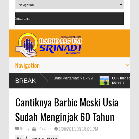
r Lebaran, Konsumsi Pertamax Naik 99
OJK targetkan kredit perbanka
BREAK
sen
persen
Cantiknya Barbie Meski Usia
Sudah Menginjak 60 Tahun
Reply
Info Unik
1/06/2019 05:18:00 PM
A
A