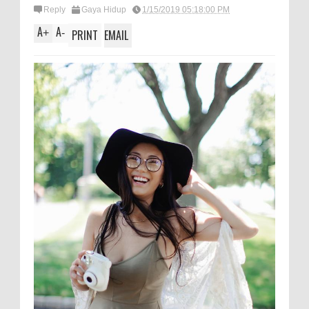
Reply
Gaya Hidup
1/15/2019 05:18:00 PM
A
A
+
-
PRINT
EMAIL