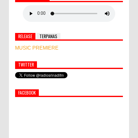
RELEASE
TERPANAS
MUSIC PREMIERE
TWITTER
Simbol Persahabatan, RI Bangun Islamic Centre di
Afghanistan
FACEBOOK
PEMKAB KLUNGKUNG GELAR PASAR
MURAH
Bupati Suwirta Ajak PNS Manfaatkan
Beras Lokal