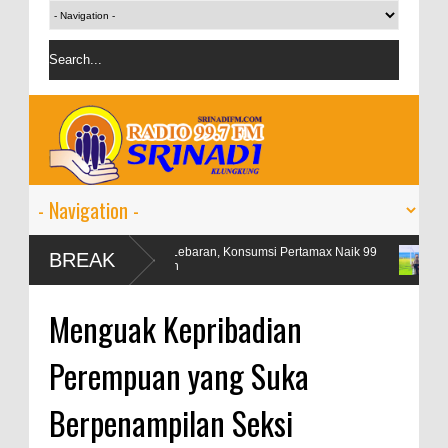
Libur Lebaran, Konsumsi Pertamax Naik 99
OJK targetkan k
BREAK
Persen
persen
Menguak Kepribadian
Perempuan yang Suka
Berpenampilan Seksi