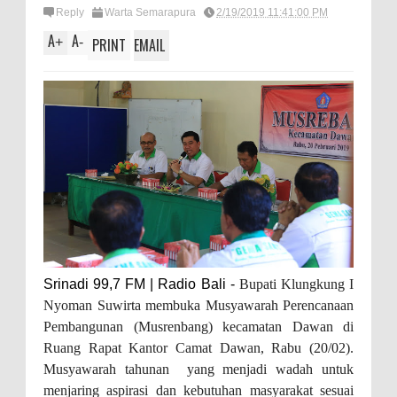
Reply
Warta Semarapura
2/19/2019 11:41:00 PM
A
A
+
-
PRINT
EMAIL
Srinadi 99,7 FM | Radio Bali -
Bupati Klungkung I
Nyoman Suwirta membuka Musyawarah Perencanaan
Pembangunan (Musrenbang) kecamatan Dawan di
Ruang Rapat Kantor Camat Dawan, Rabu (20/02).
Musyawarah tahunan yang menjadi wadah untuk
menjaring aspirasi dan kebutuhan masyarakat sesuai