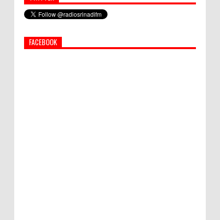
Simbol Persahabatan, RI Bangun Islamic Centre di
Afghanistan
FACEBOOK
PEMKAB KLUNGKUNG GELAR PASAR
MURAH
Bupati Suwirta Ajak PNS Manfaatkan
Beras Lokal
Semua ASN Pemprov Bali Wajib Ikuti Tes
Narkoba
Hati-Hati! Gaya Hidup Hedon Bisa Jadi