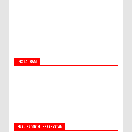
Masalah! Simak 5 Alasannya
INSTAGRAM
EKA - EKONOMI KERAKYATAN