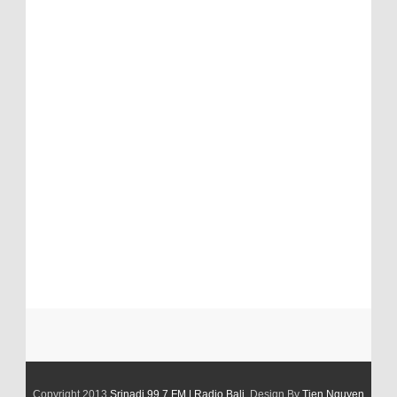
Copyright 2013
Srinadi 99,7 FM | Radio Bali
. Design By
Tien Nguyen