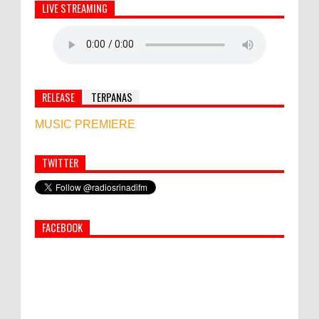
LIVE STREAMING
RELEASE
TERPANAS
MUSIC PREMIERE
TWITTER
Simbol Persahabatan, RI Bangun Islamic Centre di
Afghanistan
FACEBOOK
PEMKAB KLUNGKUNG GELAR PASAR
MURAH
Bupati Suwirta Ajak PNS Manfaatkan