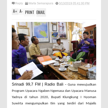
Reply
Warta Semarapura
3/13/2019 05:41:00 PM
A
A
+
-
PRINT
EMAIL
Srinadi 99,7 FM | Radio Bali -
Guna mewujudkan
Program Upacara Ngaben Ngemasa dan Upacara Manusa
Yadnya di tahun 2020, Bupati Klungkung I Nyoman
Suwirta mengumpulkan tim yang terdiri dari Majelis