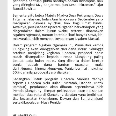
penerima bantuan punia nantinya adalah kelompok, baik
yang ditingkat KK , banjar maupun Desa Pekraman.” Ujar
Bupati Suwirta.
Sementara itu ketua Majelis Madya Desa Pekraman, Dewa
Tirta menjelaskan, bulan Juni hingga awal September yang
merupakan dewasa ayu/hari baik bagi umat hindu.
Awalnya, pelaksanaan upacara Ngaben berkelompok yang
diagendakan dalam kurun waktu tertentu dinamakan
Ngaben Ngemasa, namun karena diikuti banyak sawa, kini
masyarakat lebih menyebutnya dengan Ngaben Massal.
Dalam program Ngaben Ngemasa ini, Punia dari Pemda
Klungkung akan dianggarkan dari dana induk. Sehingga
setahun menjelang kegiatan upacara, proposal harus
sudah disampaikan kepada Pemda Klungkung paling
lambat pada bulan maret. Yang dibantu dalam bentuk
punia adalah dana banten upacara, mulai
dari
Ngagah
hingga
Nganyud
. Punia bernilai maksimal
50% dari nilai proposal yang diajukan.
Sedangkan untuk program Upacara Manusa Yadnya
seperti ( Upacara Nelu Bulan, Metatah, Otonan, Metik
Rambut), pendanaan akan dibantu sepenuhnya oleh
Pemda Klungkung. Tempat pelaksanaan akan dipisahkan
menjadi dua yaitu di Klungkung daratan yang terdiri dari
tiga kecamatan (Klungkung, Dawan dan Banjarangkan)
serta dikepulauan Nusa Penida.
HUMASKLK/Jim