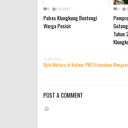
0
5-6-2017
0
Polres Klungkung Bentengi
Pempro
Warga Pesisir
Gotong
Tahun 
Klungk
OLDER POST
Bijik Mutiara di Kuliner PKB Ditemukan Menga
POST A COMMENT