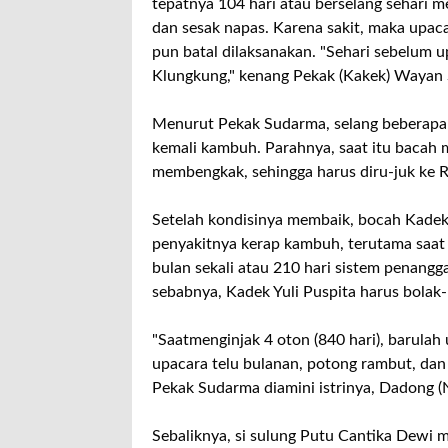
tepatnya 104 hari atau berselang sehari m
dan sesak napas. Karena sakit, maka upaca
pun batal dilaksanakan. "Sehari sebelum 
Klungkung," kenang Pekak (Kakek) Wayan 
Menurut Pekak Sudarma, selang beberapa b
kemali kambuh. Parahnya, saat itu bacah 
membengkak, sehingga harus diru-juk ke
Setelah kondisinya membaik, bocah Kadek 
penyakitnya kerap kambuh, terutama saat 
bulan sekali atau 210 hari sistem penangga
sebabnya, Kadek Yuli Puspita harus bolak
"Saatmenginjak 4 oton (840 hari), barulah 
upacara telu bulanan, potong rambut, dan 
Pekak Sudarma diamini istrinya, Dadong
Sebaliknya, si sulung Putu Cantika Dewi m