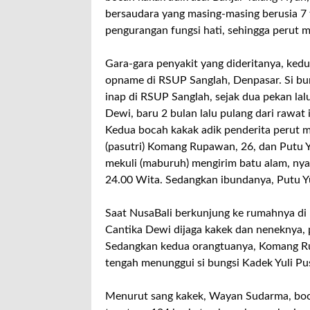
bersaudara yang masing-masing berusia 7 
pengurangan fungsi hati, sehingga perut
Gara-gara penyakit yang dideritanya, kedu
opname di RSUP Sanglah, Denpasar. Si bun
inap di RSUP Sanglah, sejak dua pekan la
Dewi, baru 2 bulan lalu pulang dari rawat
Kedua bocah kakak adik penderita perut m
(pasutri) Komang Rupawan, 26, dan Putu 
mekuli (maburuh) mengirim batu alam, nya
24.00 Wita. Sedangkan ibundanya, Putu Yu
Saat NusaBali berkunjung ke rumahnya di B
Cantika Dewi dijaga kakek dan neneknya,
Sedangkan kedua orangtuanya, Komang Rup
tengah menunggui si bungsi Kadek Yuli Pu
Menurut sang kakek, Wayan Sudarma, bocah