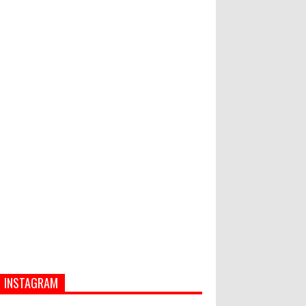
Hati-Hati! Gaya Hidup Hedon Bisa
Jadi Masalah! Simak 5 Alasannya
Banjir dan Longsor di Buleleng,
Empat Orang Tewas
INSTAGRAM