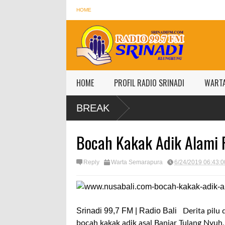
HOME
HOME
PROFIL RADIO SRINADI
WART
BREAK
Bocah Kakak Adik Alami 
Reply
Warta Semarapura
6/24/2019 06:43:
Srinadi 99,7 FM | Radio Bali
Derita pilu 
bocah kakak adik asal Banjar Tulang Nyu