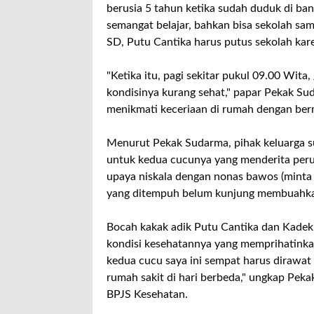
berusia 5 tahun ketika sudah duduk di ba
semangat belajar, bahkan bisa sekolah sa
SD, Putu Cantika harus putus sekolah ka
"Ketika itu, pagi sekitar pukul 09.00 Wit
kondisinya kurang sehat," papar Pekak Su
menikmati keceriaan di rumah dengan be
Menurut Pekak Sudarma, pihak keluarga 
untuk kedua cucunya yang menderita per
upaya niskala dengan nonas bawos (minta 
yang ditempuh belum kunjung membuahkan
Bocah kakak adik Putu Cantika dan Kadek Y
kondisi kesehatannya yang memprihatinka
kedua cucu saya ini sempat harus dirawa
rumah sakit di hari berbeda," ungkap Pe
BPJS Kesehatan.