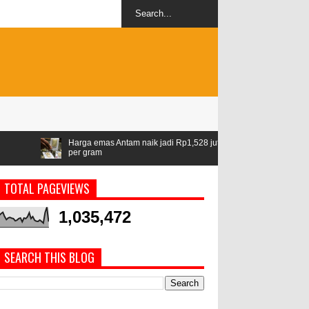
emas Antam naik jadi Rp1,528 juta
Airlangga: ASEAN jadi kawasan st
am
geopolitik
TOTAL PAGEVIEWS
1,035,472
SEARCH THIS BLOG