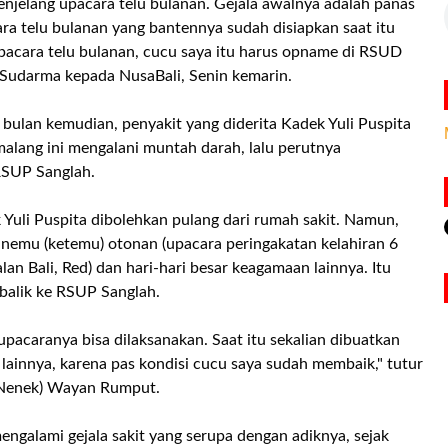
enjelang upacara telu bulanan. Gejala awalnya adalah panas
ra telu bulanan yang bantennya sudah disiapkan saat itu
upacara telu bulanan, cucu saya itu harus opname di RSUD
Sudarma kepada NusaBali, Senin kemarin.
ulan kemudian, penyakit yang diderita Kadek Yuli Puspita
malang ini mengalani muntah darah, lalu perutnya
 RSUP Sanglah.
Yuli Puspita dibolehkan pulang dari rumah sakit. Namun,
nemu (ketemu) otonan (upacara peringakatan kelahiran 6
lan Bali, Red) dan hari-hari besar keagamaan lainnya. Itu
-balik ke RSUP Sanglah.
upacaranya bisa dilaksanakan. Saat itu sekalian dibuatkan
lainnya, karena pas kondisi cucu saya sudah membaik," tutur
 (Nenek) Wayan Rumput.
engalami gejala sakit yang serupa dengan adiknya, sejak