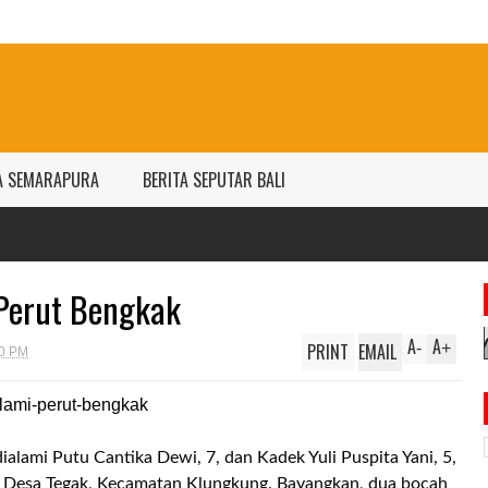
A SEMARAPURA
BERITA SEPUTAR BALI
Harga 
per gr
Perut Bengkak
A
A
PRINT
EMAIL
-
+
00 PM
dialami Putu Cantika Dewi, 7, dan Kadek Yuli Puspita Yani, 5,
h, Desa Tegak, Kecamatan Klungkung. Bayangkan, dua bocah