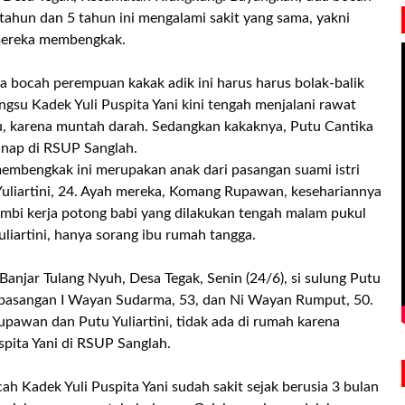
tahun dan 5 tahun ini mengalami sakit yang sama, yakni
 mereka membengkak.
a bocah perempuan kakak adik ini harus harus bolak-balik
gsu Kadek Yuli Puspita Yani kini tengah menjalani rawat
lu, karena muntah darah. Sedangkan kakaknya, Putu Cantika
 inap di RSUP Sanglah.
embengkak ini merupakan anak dari pasangan suami istri
Yuliartini, 24. Ayah mereka, Komang Rupawan, kesehariannya
mbi kerja potong babi yang dilakukan tengah malam pukul
liartini, hanya sorang ibu rumah tangga.
anjar Tulang Nyuh, Desa Tegak, Senin (24/6), si sulung Putu
 pasangan I Wayan Sudarma, 53, dan Ni Wayan Rumput, 50.
awan dan Putu Yuliartini, tidak ada di rumah karena
spita Yani di RSUP Sanglah.
 Kadek Yuli Puspita Yani sudah sakit sejak berusia 3 bulan