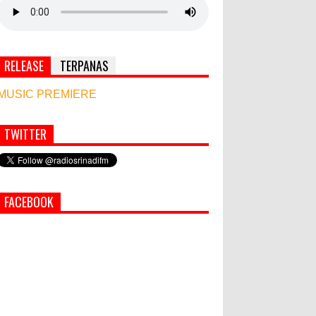
RELEASE
TERPANAS
MUSIC PREMIERE
TWITTER
Simbol Persahabatan, RI Bangun Islamic Centre
di Afghanistan
PEMKAB KLUNGKUNG GELAR
FACEBOOK
PASAR MURAH
Bupati Suwirta Ajak PNS
Manfaatkan Beras Lokal