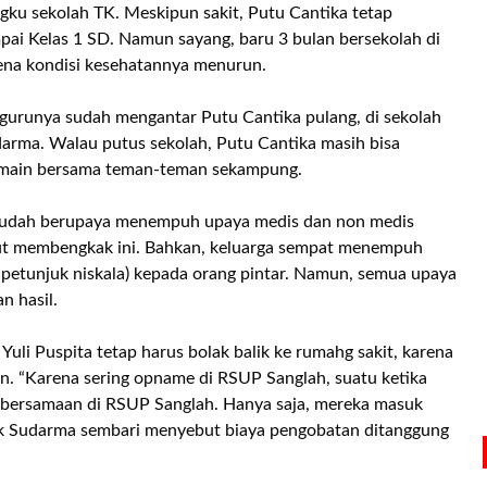
ngku sekolah TK. Meskipun sakit, Putu Cantika tetap
mpai Kelas 1 SD. Namun sayang, baru 3 bulan bersekolah di
rena kondisi kesehatannya menurun.
a, gurunya sudah mengantar Putu Cantika pulang, di sekolah
darma. Walau putus sekolah, Putu Cantika masih bisa
rmain bersama teman-teman sekampung.
sudah berupaya menempuh upaya medis dan non medis
ut membengkak ini. Bahkan, keluarga sempat menempuh
petunjuk niskala) kepada orang pintar. Namun, semua upaya
 hasil.
uli Puspita tetap harus bolak balik ke rumahg sakit, karena
n. “Karena sering opname di RSUP Sanglah, suatu ketika
t bersamaan di RSUP Sanglah. Hanya saja, mereka masuk
kak Sudarma sembari menyebut biaya pengobatan ditanggung