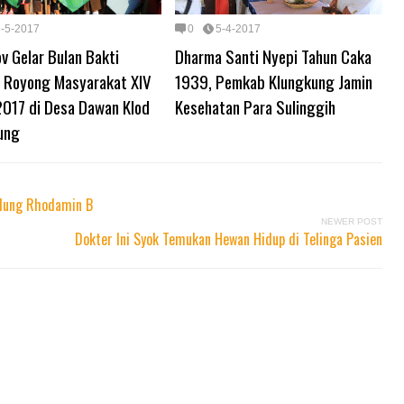
5-5-2017
0
5-4-2017
v Gelar Bulan Bakti
Dharma Santi Nyepi Tahun Caka
 Royong Masyarakat XIV
1939, Pemkab Klungkung Jamin
2017 di Desa Dawan Klod
Kesehatan Para Sulinggih
ung
ndung Rhodamin B
NEWER POST
Dokter Ini Syok Temukan Hewan Hidup di Telinga Pasien