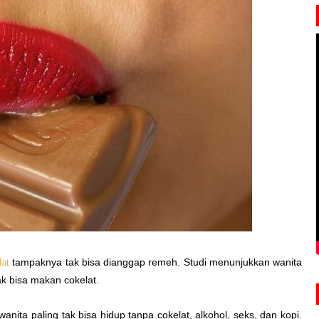
tampaknya tak bisa dianggap remeh. Studi menunjukkan wanita
lat
k bisa makan cokelat.
ita paling tak bisa hidup tanpa cokelat, alkohol, seks, dan kopi.