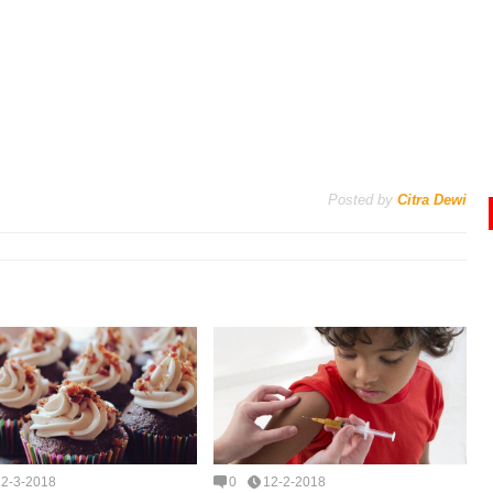
Posted by
Citra Dewi
12-3-2018
0
12-2-2018