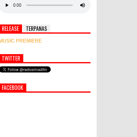
RELEASE
TERPANAS
MUSIC PREMIERE
TWITTER
Simbol Persahabatan, RI Bangun Islamic Centre
di Afghanistan
World Marketing Forum 2022:
FACEBOOK
Sustainability dan Kemanusiaan
jadi Kunci Sukses Pemasar
Hadapi Tantangan Bisnis Jangka
Panjang
PEMKAB KLUNGKUNG GELAR