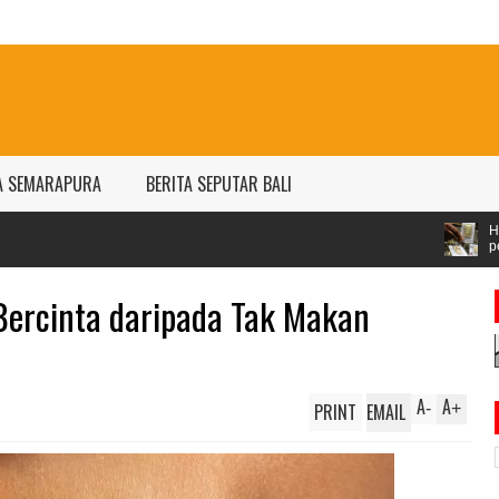
A SEMARAPURA
BERITA SEPUTAR BALI
Harga emas Antam naik jad
per gram
 Bercinta daripada Tak Makan
A
A
PRINT
EMAIL
-
+