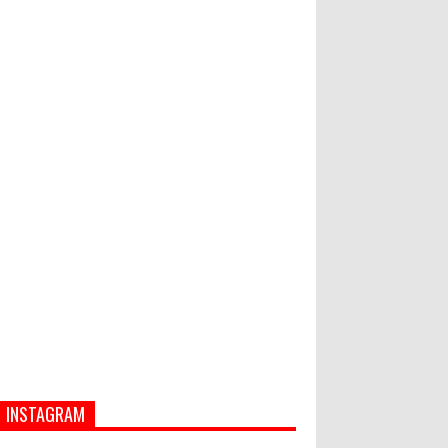
PASAR MURAH
Bupati Suwirta Ajak PNS
Manfaatkan Beras Lokal
Hati-Hati! Gaya Hidup Hedon Bisa
Jadi Masalah! Simak 5 Alasannya
INSTAGRAM