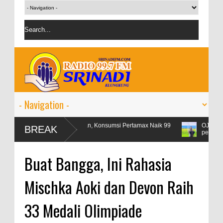
Libur Lebaran, Konsumsi Pertamax Naik 99
OJK targetkan kredit p
BREAK
Persen
persen
Buat Bangga, Ini Rahasia
Mischka Aoki dan Devon Raih
33 Medali Olimpiade