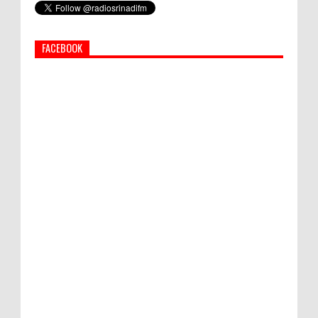
Afghanistan
FACEBOOK
PEMKAB KLUNGKUNG GELAR PASAR
MURAH
Bupati Suwirta Ajak PNS Manfaatkan
Beras Lokal
Hati-Hati! Gaya Hidup Hedon Bisa Jadi
Masalah! Simak 5 Alasannya
World Marketing Forum 2022:
Sustainability dan Kemanusiaan jadi Kunci