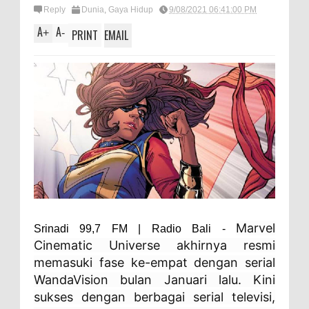
Reply
Dunia
,
Gaya Hidup
9/08/2021 06:41:00 PM
A
A
+
-
PRINT
EMAIL
Marvel
Srinadi 99,7 FM | Radio Bali -
Cinematic Universe akhirnya resmi
memasuki fase ke-empat dengan serial
WandaVision bulan Januari lalu. Kini
sukses dengan berbagai serial televisi,