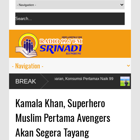
Libur Lebaran, Konsumsi Pertamax Naik 99
OJK targetkan kre
BREAK
Persen
persen
Kamala Khan, Superhero
Muslim Pertama Avengers
Akan Segera Tayang