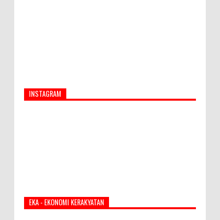
Sukses Pemasar Hadapi Tantangan Bisnis
Jangka Panjang
INSTAGRAM
EKA - EKONOMI KERAKYATAN