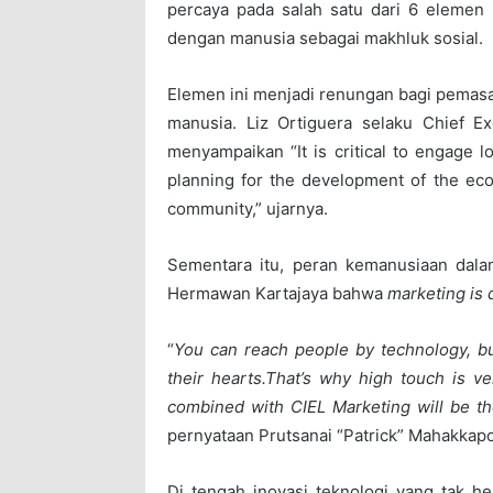
percaya pada salah satu dari 6 elemen 
dengan manusia sebagai makhluk sosial.
Elemen ini menjadi renungan bagi pemasa
manusia. Liz Ortiguera selaku Chief Exe
menyampaikan “It is critical to engage l
planning for the development of the eco
community,” ujarnya.
Sementara itu, peran kemanusiaan dalam
Hermawan Kartajaya bahwa
marketing is 
“
You can reach people by technology, bu
their hearts.That’s why high touch is 
combined with CIEL Marketing will be the
pernyataan Prutsanai “Patrick” Mahakkap
Di tengah inovasi teknologi yang tak he