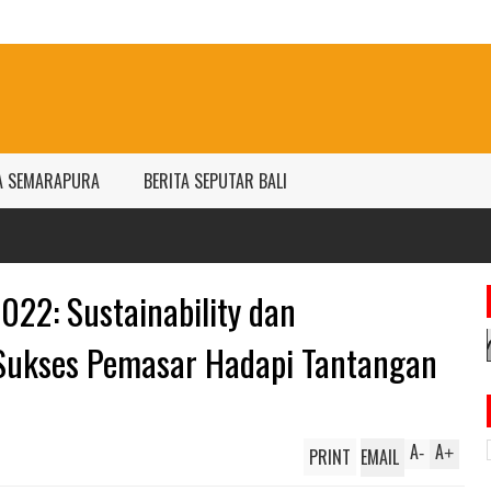
A SEMARAPURA
BERITA SEPUTAR BALI
Harga em
per gram
22: Sustainability dan
 Sukses Pemasar Hadapi Tantangan
A
A
PRINT
EMAIL
-
+