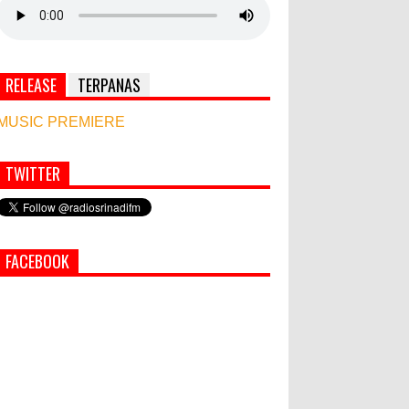
RELEASE
TERPANAS
MUSIC PREMIERE
TWITTER
Simbol Persahabatan, RI Bangun Islamic Centre
di Afghanistan
PEMKAB KLUNGKUNG GELAR
FACEBOOK
PASAR MURAH
Bupati Suwirta Ajak PNS
Manfaatkan Beras Lokal