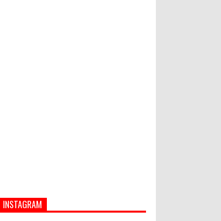
Hati-Hati! Gaya Hidup Hedon Bisa
Jadi Masalah! Simak 5 Alasannya
Semua ASN Pemprov Bali Wajib
Ikuti Tes Narkoba
INSTAGRAM