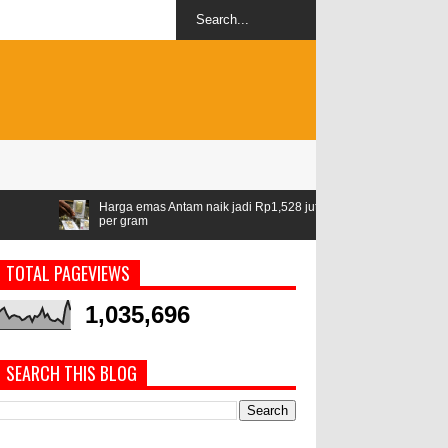
as Antam naik jadi Rp1,528 juta
Airlangga: ASEAN jadi kawasan stab
geopolitik
TOTAL PAGEVIEWS
1,035,696
SEARCH THIS BLOG