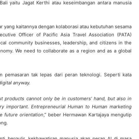
Bali yaitu Jagat Kerthi atau keseimbangan antara manusia
r yang kaitannya dengan kolaborasi atau kebutuhan sesama
cutive Officer of Pacific Asia Travel Association (PATA)
ocal community businesses, leadership, and citizens in the
nomy. We need to collaborate as a region and as a global
 pemasaran tak lepas dari peran teknologi. Seperti kata
digital anyway.
t products cannot only be in customers’ hand, but also in
very important. Entrepreneurial Human to Human marketing
 future orientation
,” beber Hermawan Kartajaya mengutip
ong.
nti bergulir, kekhawatiran manusia akan peran AI di masa