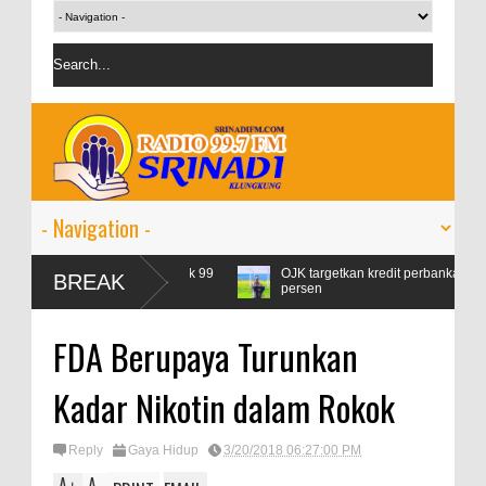
sumsi Pertamax Naik 99
OJK targetkan kredit perbankan pada 2024 tum
BREAK
persen
FDA Berupaya Turunkan
Kadar Nikotin dalam Rokok
Reply
Gaya Hidup
3/20/2018 06:27:00 PM
A
A