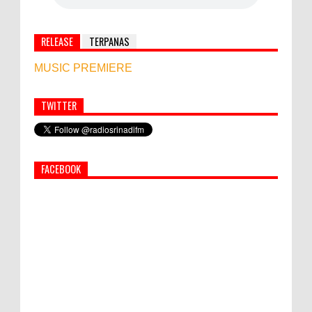
RELEASE
TERPANAS
MUSIC PREMIERE
TWITTER
Simbol Persahabatan, RI Bangun Islamic Centre di
Afghanistan
FACEBOOK
PEMKAB KLUNGKUNG GELAR PASAR
MURAH
Bupati Suwirta Ajak PNS Manfaatkan
Beras Lokal