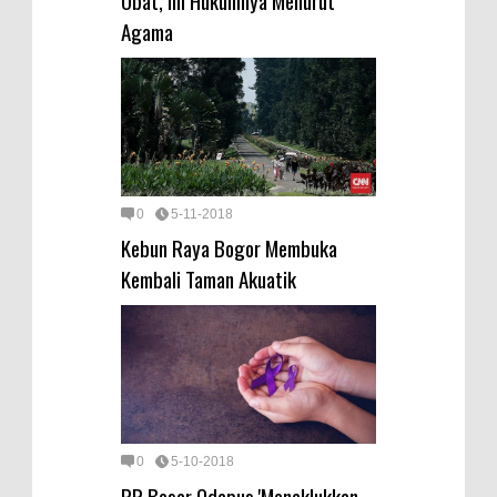
Obat, Ini Hukumnya Menurut
Agama
0
5-11-2018
Kebun Raya Bogor Membuka
Kembali Taman Akuatik
0
5-10-2018
PR Besar Odapus 'Menaklukkan