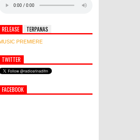
RELEASE
TERPANAS
MUSIC PREMIERE
TWITTER
World Marketing Forum 2022:
Sustainability dan Kemanusiaan
jadi Kunci Sukses Pemasar
Hadapi Tantangan Bisnis Jangka
FACEBOOK
Panjang
Simbol Persahabatan, RI Bangun Islamic Centre
di Afghanistan
PEMKAB KLUNGKUNG GELAR