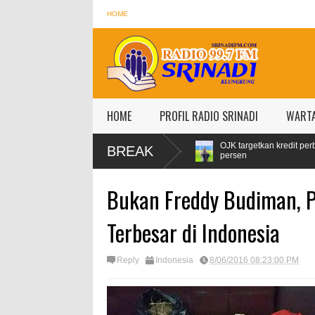
HOME
HOME
PROFIL RADIO SRINADI
WART
Konsumsi Pertamax Naik 99
OJK targetkan kredit perbankan pada 2024 
BREAK
persen
Bukan Freddy Budiman, Pr
Terbesar di Indonesia
Reply
Indonesia
8/06/2016 08:23:00 PM