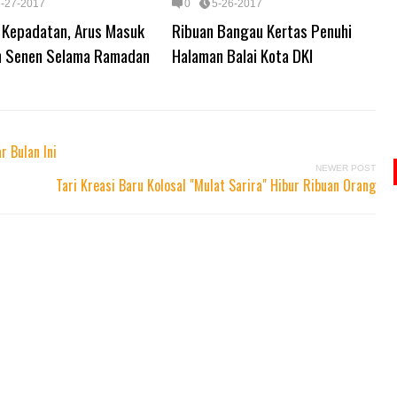
5-27-2017
0
5-26-2017
i Kepadatan, Arus Masuk
Ribuan Bangau Kertas Penuhi
n Senen Selama Ramadan
Halaman Balai Kota DKI
 Bulan Ini
NEWER POST
Tari Kreasi Baru Kolosal "Mulat Sarira" Hibur Ribuan Orang