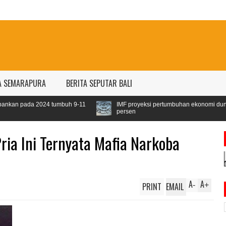
A SEMARAPURA
BERITA SEPUTAR BALI
tumbuh 9-11
IMF proyeksi pertumbuhan ekonomi dunia 2024 sebesar 3,
persen
ia Ini Ternyata Mafia Narkoba
A
A
PRINT
EMAIL
-
+