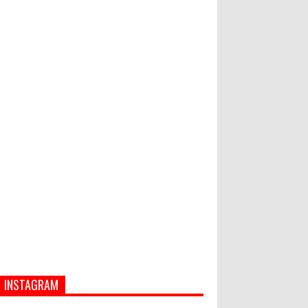
PASAR MURAH
Bupati Suwirta Ajak PNS
Manfaatkan Beras Lokal
Hati-Hati! Gaya Hidup Hedon Bisa
Jadi Masalah! Simak 5 Alasannya
INSTAGRAM