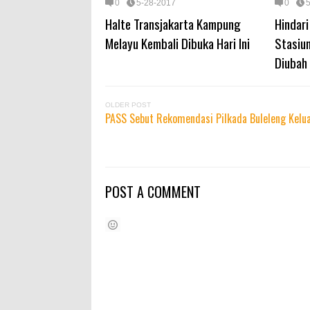
0
5-28-2017
0
Halte Transjakarta Kampung
Hindar
Melayu Kembali Dibuka Hari Ini
Stasiu
Diubah
OLDER POST
PASS Sebut Rekomendasi Pilkada Buleleng Keluar
POST A COMMENT