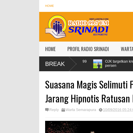
HOME
HOME
PROFIL RADIO SRINADI
WART
ebaran, Konsumsi Pertamax Naik 99
OJK targetkan kredit perbankan p
BREAK
persen
Suasana Magis Selimuti 
Jarang Hipnotis Ratusan
Reply
Warta Semarapura
10/09/2016 05:24