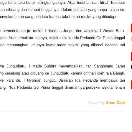
ga berprilaku buruk dilingkungannya. Atas tuduhan dan fitnah tersebut
 dibuang dari tempat tinggalnya. Dalam perjalan yang tanpa tujuan ini,
enyelamatkan sang pendeta karena takut akan resiko yang dihadapi.
wah pemerintahan jro mekel I Nyoman Jungut dan wakilnya I Wayan Batu.
p. Atas kebaikan hatinya, sejak saat itu Ida Pedanda Gd Punia tinggal
ga menuangkan ilmunya lewat tarian sakral yang dikenal dengan tari
a Jungutbatu, I Made Subitra meyampaikan, tari Sanghyang Jaran
keselong atau dibuang ke Jungutbatu karena difitnah oleh raja Bangli.
kel kala itu, I Nyoman Jungut. Disinilah Ida Pedanda membawa tari
ang. "Ida Pedanda Gd Punia tinggal dirumahnya perbekel sekitar enam
Posted by
Santi Dian