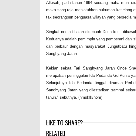
Alkisah, pada tahun 1894 seorang maha muni didu
maka sang raja menjatuhkan hukuman keselong atau
tak seorangpun penguasa wilayah yang bersedia m
Singkat cerita tibalah disebuah Desa kecil diba
Keduanya adalah pemimpin yang pemberani dan siga
dan berbaur dengan masyarakat Jungutbatu hing
Sanghyang Jaran.
Kekian sekaa Tari Sanghyang Jaran Once Sraw
merupakan peninggalan Ida Pedanda Gd Punia yang 
Selanjutnya Ida Pedanda tinggal dirumah Perbe
Sanghyang Jaran yang dilestarikan sampai sekar
tahun," sebutnya. (hmsklk/nom)
LIKE TO SHARE?
RELATED