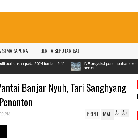
A SEMARAPURA
BERITA SEPUTAR BALI
ada 2024 tumbuh 9-11
IMF proyeksi pertumbuhan ekonomi dunia 2024 se
persen
Pantai Banjar Nyuh, Tari Sanghyang
 Penonton
A
A
PRINT
EMAIL
-
+
:00 PM