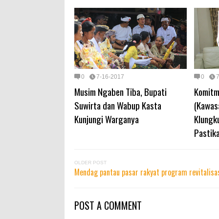
0
7-16-2017
0
Musim Ngaben Tiba, Bupati
Komitm
Suwirta dan Wabup Kasta
(Kawas
Kunjungi Warganya
Klungk
Pastik
OLDER POST
Mendag pantau pasar rakyat program revitalisa
POST A COMMENT