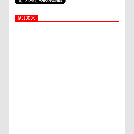
Afghanistan
FACEBOOK
PEMKAB KLUNGKUNG GELAR PASAR
MURAH
Semua ASN Pemprov Bali Wajib Ikuti Tes
Narkoba
Bupati Suwirta Ajak PNS Manfaatkan
Beras Lokal
Hati-Hati! Gaya Hidup Hedon Bisa Jadi
Masalah! Simak 5 Alasannya