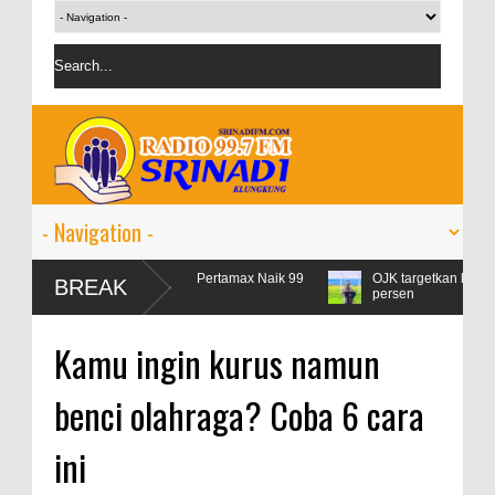
bur Lebaran, Konsumsi Pertamax Naik 99
OJK targetkan kredit perban
BREAK
rsen
persen
Kamu ingin kurus namun
benci olahraga? Coba 6 cara
ini