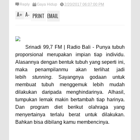
Reply
Gaya Hidup
2/20/2017 06:07:00 PM
A
A
+
-
PRINT
EMAIL
Srinadi 99,7 FM | Radio Bali -
Punya tubuh
proporsional merupakan impian tiap individu.
Alasannya dengan bentuk tubuh yang seperti ini,
maka penampilanmu akan terlihat jadi
lebih
stunning
. Sayangnya godaan untuk
membuat tubuh menggemuk lebih mudah
dilakukan daripada menghindarinya. Alhasil,
tumpukan lemak makin bertambah tiap harinya.
Dan program diet berikut olahraga yang
menyertainya terlalu berat untuk dilakukan.
Bahkan bisa dibilang kamu membencinya.