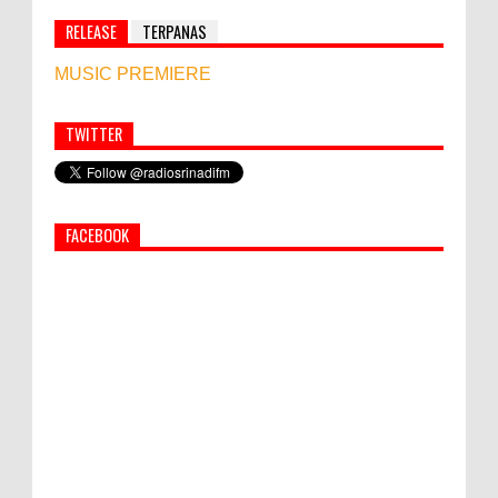
RELEASE
TERPANAS
MUSIC PREMIERE
TWITTER
Simbol Persahabatan, RI Bangun Islamic Centre di
Afghanistan
FACEBOOK
PEMKAB KLUNGKUNG GELAR PASAR
MURAH
Bupati Suwirta Ajak PNS Manfaatkan
Beras Lokal
Hati-Hati! Gaya Hidup Hedon Bisa Jadi