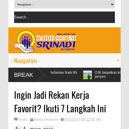
ebaran, Konsumsi Pertamax Naik 99
OJK targetkan kredit perbankan p
BREAK
persen
Ingin Jadi Rekan Kerja
Favorit? Ikuti 7 Langkah Ini
Reply
Berita Ekonomi
6/25/2017 08:12:00 PM
A
A