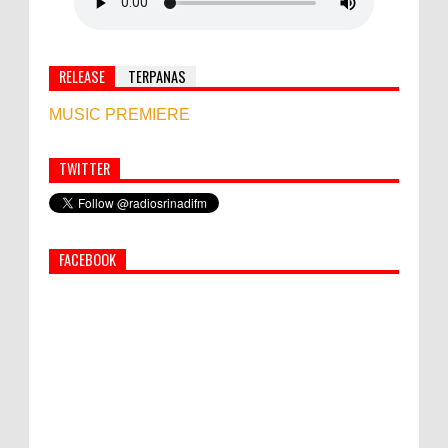
RELEASE
TERPANAS
MUSIC PREMIERE
TWITTER
Simbol Persahabatan, RI Bangun Islamic Centre di
Afghanistan
FACEBOOK
PEMKAB KLUNGKUNG GELAR PASAR
MURAH
Bupati Suwirta Ajak PNS Manfaatkan
Beras Lokal