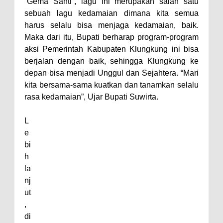
“Gema Santi”, lagu ini merupakan salah satu
sebuah lagu kedamaian dimana kita semua
harus selalu bisa menjaga kedamaian, baik.
Maka dari itu, Bupati berharap program-program
aksi Pemerintah Kabupaten Klungkung ini bisa
berjalan dengan baik, sehingga Klungkung ke
depan bisa menjadi Unggul dan Sejahtera. “Mari
kita bersama-sama kuatkan dan tanamkan selalu
rasa kedamaian”, Ujar Bupati Suwirta.
L
e
bi
h
la
nj
ut
,
di