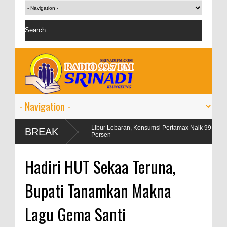
gangan
Libur Lebaran, Konsumsi Pertamax Naik 99
OJK ta
BREAK
Persen
persen
Hadiri HUT Sekaa Teruna,
Bupati Tanamkan Makna
Lagu Gema Santi