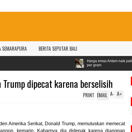
A SEMARAPURA
BERITA SEPUTAR BALI
Harga emas Antam naik jadi Rp1,528 juta
per gram
n Trump dipecat karena berselisih
A
A
PRINT
EMAIL
-
+
iden Amerika Serikat, Donald Trump, memutuskan memecat
Bannon, kemarin. Kabarnya dia didepak karena dianggap