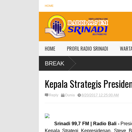
HOME
HOME
PROFIL RADIO SRINADI
WART
BREAK
Kepala Strategis Preside
Reply
Dunia
8/20/2017 12:25:00 AM
Srinadi 99,7 FM | Radio Bali -
Pres
Kepala Strategi Kepresidenan, Steve 