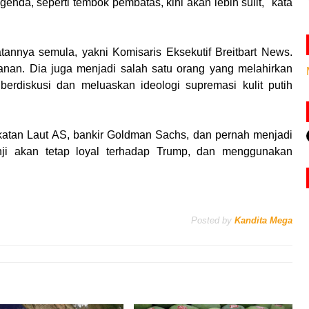
enda, seperti tembok pembatas, kini akan lebih sulit," kata
annya semula, yakni Komisaris Eksekutif Breitbart News.
nan. Dia juga menjadi salah satu orang yang melahirkan
 berdiskusi dan meluaskan ideologi supremasi kulit putih
tan Laut AS, bankir Goldman Sachs, dan pernah menjadi
anji akan tetap loyal terhadap Trump, dan menggunakan
Posted by
Kandita Mega