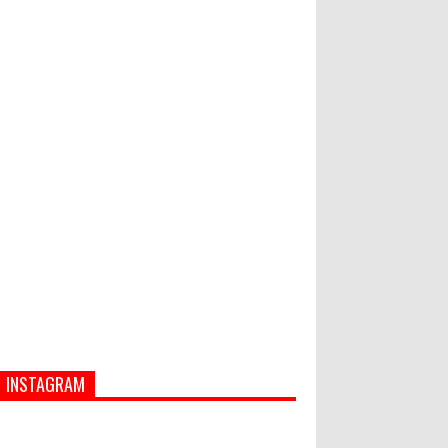
Bupati Suwirta Ajak PNS
Manfaatkan Beras Lokal
Hati-Hati! Gaya Hidup Hedon Bisa
Jadi Masalah! Simak 5 Alasannya
INSTAGRAM