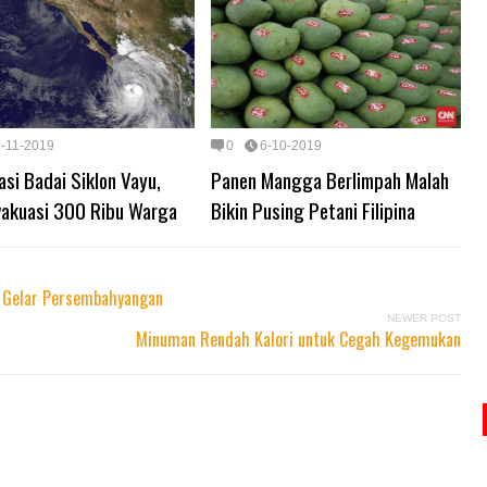
6-11-2019
0
6-10-2019
asi Badai Siklon Vayu,
Panen Mangga Berlimpah Malah
Evakuasi 300 Ribu Warga
Bikin Pusing Petani Filipina
 Gelar Persembahyangan
NEWER POST
Minuman Rendah Kalori untuk Cegah Kegemukan