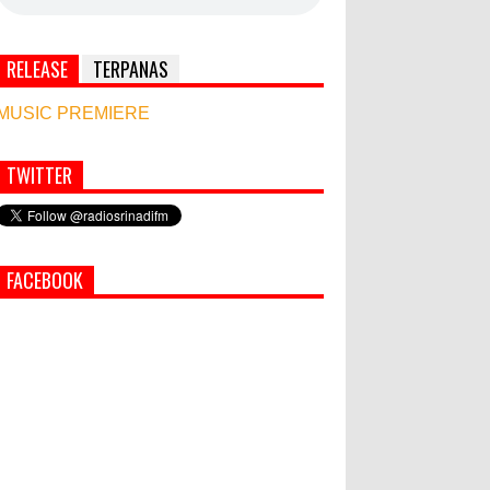
RELEASE
TERPANAS
MUSIC PREMIERE
TWITTER
Simbol Persahabatan, RI Bangun Islamic Centre
di Afghanistan
World Marketing Forum 2022:
FACEBOOK
Sustainability dan Kemanusiaan
jadi Kunci Sukses Pemasar
Hadapi Tantangan Bisnis Jangka
Panjang
PEMKAB KLUNGKUNG GELAR
PASAR MURAH