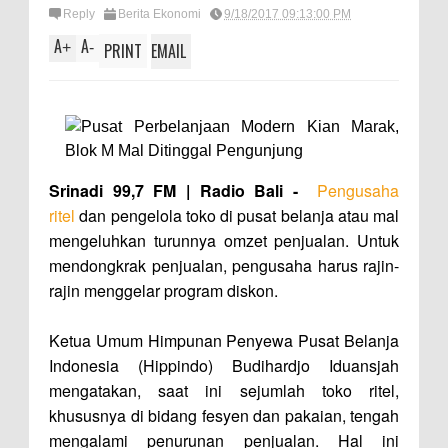
Reply
Berita Ekonomi
9/18/2017 09:13:00 PM
A
A
+
-
PRINT
EMAIL
Srinadi 99,7 FM | Radio Bali -
Pengusaha
ritel
dan pengelola toko di pusat belanja atau mal
mengeluhkan turunnya omzet penjualan. Untuk
mendongkrak penjualan, pengusaha harus rajin-
rajin menggelar program diskon.
Ketua Umum Himpunan Penyewa Pusat Belanja
Indonesia (Hippindo) Budihardjo Iduansjah
mengatakan, saat ini sejumlah toko ritel,
khususnya di bidang fesyen dan pakaian, tengah
mengalami penurunan penjualan. Hal ini