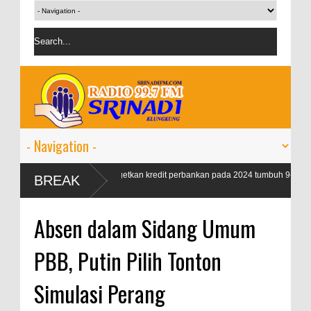
OJK targetkan kredit perbankan pada 2024 tumbuh 9-11
BREAK
persen
Absen dalam Sidang Umum
PBB, Putin Pilih Tonton
Simulasi Perang