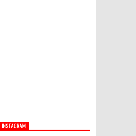
Hati-Hati! Gaya Hidup Hedon Bisa
Jadi Masalah! Simak 5 Alasannya
Semua ASN Pemprov Bali Wajib
Ikuti Tes Narkoba
INSTAGRAM