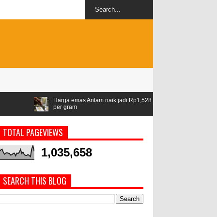
Harga emas Antam naik jadi Rp1,528 juta
Airlangga: ASEAN jadi ka
per gram
geopolitik
TOTAL PAGEVIEWS
1,035,658
SEARCH THIS BLOG