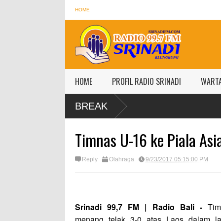
HOME
HOME
PROFIL RADIO SRINADI
WART
BREAK
Timnas U-16 ke Piala Asi
Reply
Olahraga
9/23/2017 05:15:00 PM
Srinadi 99,7 FM | Radio Bali -
Tim
menang telak 3-0 atas Laos dalam la