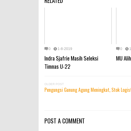
RELATED
0
1-8-2019
0
Indra Sjafrie Masih Seleksi
MU Alih
Timnas U-22
OLDER POST
Pengungsi Gunung Agung Meningkat, Stok Logist
POST A COMMENT