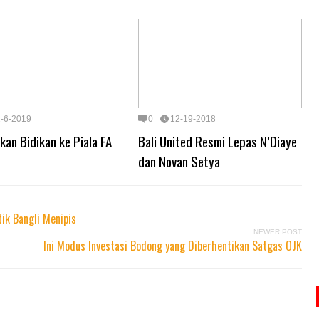
1-6-2019
0
12-19-2018
kan Bidikan ke Piala FA
Bali United Resmi Lepas N’Diaye
dan Novan Setya
ik Bangli Menipis
NEWER POST
Ini Modus Investasi Bodong yang Diberhentikan Satgas OJK