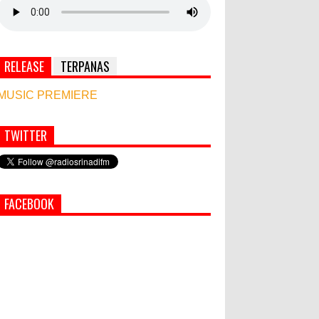
RELEASE
TERPANAS
MUSIC PREMIERE
TWITTER
Simbol Persahabatan, RI Bangun Islamic Centre
di Afghanistan
PEMKAB KLUNGKUNG GELAR
FACEBOOK
PASAR MURAH
Bupati Suwirta Ajak PNS
Manfaatkan Beras Lokal