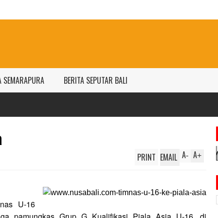
A SEMARAPURA
BERITA SEPUTAR BALI
a
A
A
PRINT
EMAIL
-
+
nas U-16
ga pamungkas Grup G Kualifikasi Piala Asia U-16, di