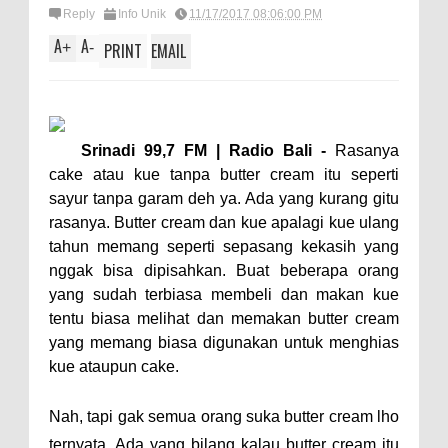
Reply
Info Unik
11/17/2017 08:06:00 PM
A
A
+
-
PRINT
EMAIL
Srinadi 99,7 FM | Radio Bali -
Rasanya
cake atau kue tanpa butter cream itu seperti
sayur tanpa garam deh ya. Ada yang kurang gitu
rasanya. Butter cream dan kue apalagi kue ulang
tahun memang seperti sepasang kekasih yang
nggak bisa dipisahkan. Buat beberapa orang
yang sudah terbiasa membeli dan makan kue
tentu biasa melihat dan memakan butter cream
yang memang biasa digunakan untuk menghias
kue ataupun cake.
Nah, tapi gak semua orang suka butter cream lho
ternyata. Ada yang bilang kalau butter cream itu