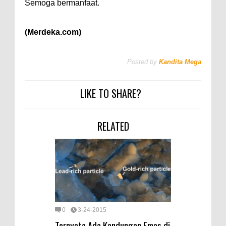
Semoga bermanfaat.
(Merdeka.com)
Posted by
Kandita Mega
LIKE TO SHARE?
RELATED
0
3-24-2015
Ternyata Ada Kandungan Emas di