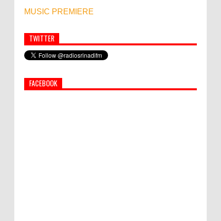
MUSIC PREMIERE
TWITTER
Simbol Persahabatan, RI Bangun Islamic Centre di
Afghanistan
FACEBOOK
PEMKAB KLUNGKUNG GELAR PASAR
MURAH
Semua ASN Pemprov Bali Wajib Ikuti Tes
Narkoba
Bupati Suwirta Ajak PNS Manfaatkan
Beras Lokal