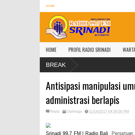
HOME
HOME
PROFIL RADIO SRINADI
WART
BREAK
Antisipasi manipulasi umu
administrasi berlapis
Reply
Olahraga
11/14/2017 04:56:00 PM
Persatuan 
Srinadi 99,7 FM | Radio Bali