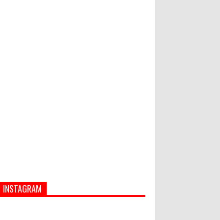
Hati-Hati! Gaya Hidup Hedon Bisa
Jadi Masalah! Simak 5 Alasannya
Semua ASN Pemprov Bali Wajib
Ikuti Tes Narkoba
INSTAGRAM