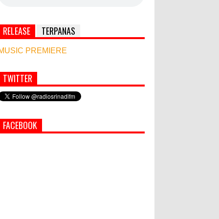
RELEASE
TERPANAS
MUSIC PREMIERE
TWITTER
Simbol Persahabatan, RI Bangun Islamic Centre
di Afghanistan
PEMKAB KLUNGKUNG GELAR
FACEBOOK
PASAR MURAH
Bupati Suwirta Ajak PNS
Manfaatkan Beras Lokal