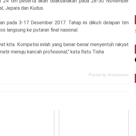
uti 24 tim peserta akan dilaksanakan pada 28-30 November
al, Jepara dan Kudus.
kan pada 3-17 Desember 2017. Tahap ini diikuti delapan tim
os langsung ke putaran final nasional.
kyat kita. Kompetisi inilah yang benar-benar menyentuh rakyat
matir menuju kancah profesional," kata Ratu Tisha.
Posted by
Anonymous