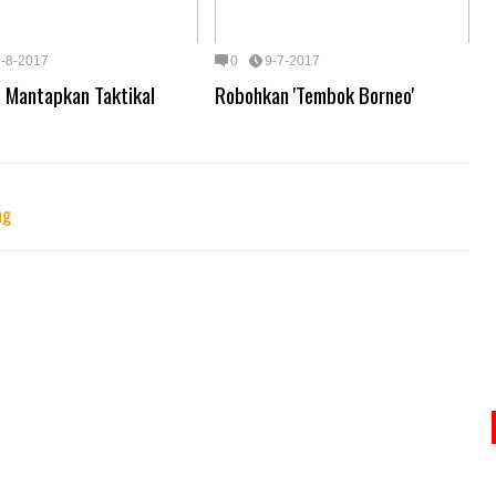
9-8-2017
0
9-7-2017
 Mantapkan Taktikal
Robohkan 'Tembok Borneo'
ng