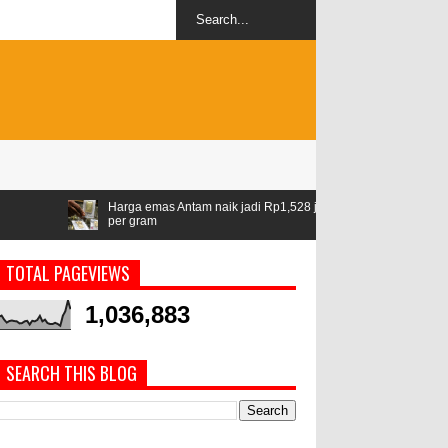
Harga emas Antam naik jadi Rp1,528 juta
Airlangga: ASEAN jadi kaw
per gram
geopolitik
TOTAL PAGEVIEWS
1,036,883
SEARCH THIS BLOG