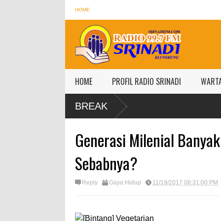
HOME
HOME
PROFIL RADIO SRINADI
WART
BREAK
Generasi Milenial Banyak
Sebabnya?
Reply
Gaya Hidup
11/19/2017 08:31:00 PM