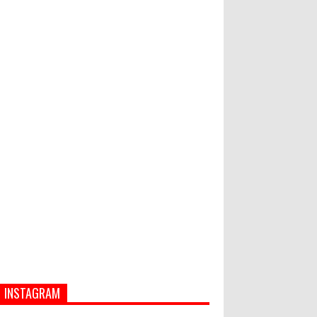
Hati-Hati! Gaya Hidup Hedon Bisa
Jadi Masalah! Simak 5 Alasannya
World Marketing Forum 2022:
Sustainability dan Kemanusiaan
jadi Kunci Sukses Pemasar
Hadapi Tantangan Bisnis Jangka
Panjang
INSTAGRAM