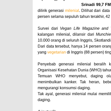
Srinadi 99,7 FM
dilirik generasi
milenial
. Dilihat dari dat
persen selama sepuluh tahun terakhir, 42
Survei dari
Vegan Life Magazine and 
kalangan milenial, dilansir dari
Munchie
10.000 orang di seluruh Inggris, Skotland
Dari data tersebut, hanya 14 persen oran
yang
vegetarian
di Inggris (88 persen) ti
Penyebab generasi milenial beralih k
Organisasi Kesehatan Dunia (WHO) tahun
Temuan WHO menyebut, daging olah
menimbulkan kanker. Tak heran, bebe
mengurangi konsumsi daging.
Tak ayal, generasi milenial mulai memi
daging.