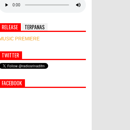
RELEASE
TERPANAS
MUSIC PREMIERE
TWITTER
Simbol Persahabatan, RI Bangun Islamic Centre
di Afghanistan
PEMKAB KLUNGKUNG GELAR
FACEBOOK
PASAR MURAH
Bupati Suwirta Ajak PNS
Manfaatkan Beras Lokal