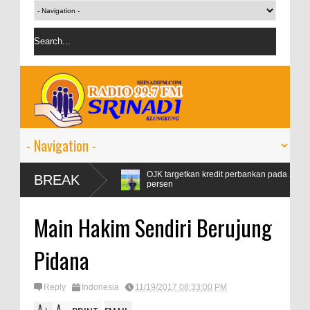
Pertamax Naik 99
OJK targetkan kredit perbankan pada 2024 tumbuh 9
BREAK
persen
Main Hakim Sendiri Berujung
Pidana
Reply
Indonesia
11/19/2017 08:33:00 PM
A
A