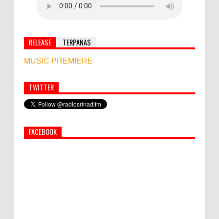
RELEASE
TERPANAS
MUSIC PREMIERE
TWITTER
World Marketing Forum 2022:
Sustainability dan Kemanusiaan jadi Kunci
Sukses Pemasar Hadapi Tantangan Bisnis
FACEBOOK
Jangka Panjang
Simbol Persahabatan, RI Bangun Islamic Centre di
Afghanistan
PEMKAB KLUNGKUNG GELAR PASAR
MURAH