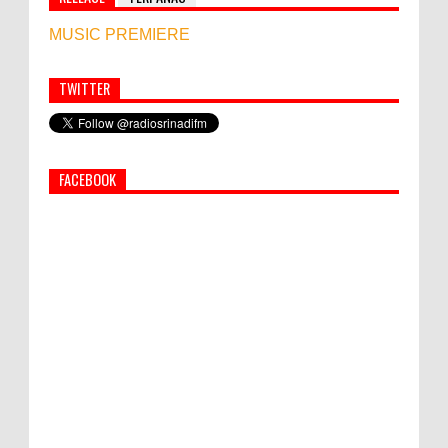
MUSIC PREMIERE
TWITTER
Simbol Persahabatan, RI Bangun Islamic Centre di
Afghanistan
FACEBOOK
PEMKAB KLUNGKUNG GELAR PASAR
MURAH
Bupati Suwirta Ajak PNS Manfaatkan
Beras Lokal
Hati-Hati! Gaya Hidup Hedon Bisa Jadi
Masalah! Simak 5 Alasannya