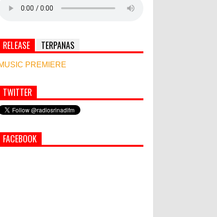
RELEASE
TERPANAS
MUSIC PREMIERE
TWITTER
Simbol Persahabatan, RI Bangun Islamic Centre
di Afghanistan
PEMKAB KLUNGKUNG GELAR
FACEBOOK
PASAR MURAH
Bupati Suwirta Ajak PNS
Manfaatkan Beras Lokal