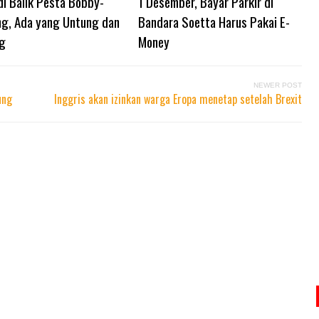
di Balik Pesta Bobby-
1 Desember, Bayar Parkir di
ng, Ada yang Untung dan
Bandara Soetta Harus Pakai E-
g
Money
NEWER POST
ung
Inggris akan izinkan warga Eropa menetap setelah Brexit