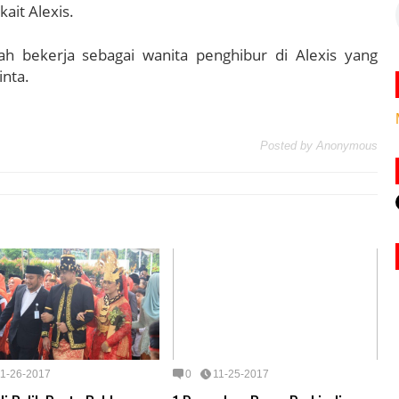
ait Alexis.
 bekerja sebagai wanita penghibur di Alexis yang
nta.
Posted by
Anonymous
11-26-2017
0
11-25-2017