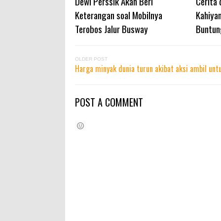
Dewi Perssik Akan Beri
Cerita 
Keterangan soal Mobilnya
Kahiya
Terobos Jalur Busway
Buntun
OLDER POST
Harga minyak dunia turun akibat aksi ambil unt
POST A COMMENT