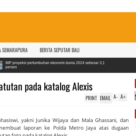
A SEMARAPURA
BERITA SEPUTAR BALI
 pertumbuhan ekonomi dunia 2024 sebesar 3,1
tutan pada katalog Alexis
A
A
PRINT
EMAIL
-
+
asiswi, yakni Junika Wijaya dan Mala Ghassani, dan
 membuat laporan ke Polda Metro Jaya atas dugaan
tan foto pada katalog Alexis.