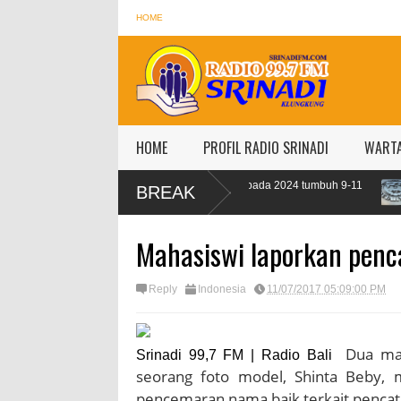
HOME
HOME
PROFIL RADIO SRINADI
WART
OJK targetkan kredit perbankan pada 2024 tumbuh 9-11
IMF proyeksi
BREAK
persen
persen
Mahasiswi laporkan penca
Reply
Indonesia
11/07/2017 05:09:00 PM
Dua mah
Srinadi 99,7 FM | Radio Bali
seorang foto model, Shinta Beby,
pencemaran nama baik terkait pencatu