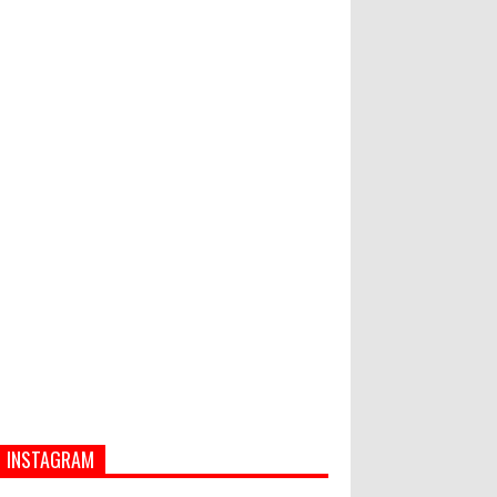
Hati-Hati! Gaya Hidup Hedon Bisa
Jadi Masalah! Simak 5 Alasannya
Semua ASN Pemprov Bali Wajib
Ikuti Tes Narkoba
INSTAGRAM