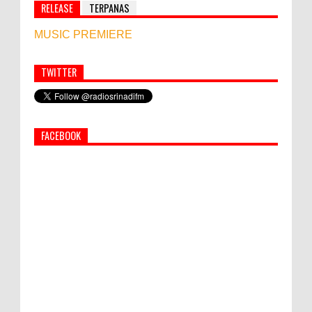
RELEASE
TERPANAS
MUSIC PREMIERE
TWITTER
Simbol Persahabatan, RI Bangun Islamic Centre di
Afghanistan
FACEBOOK
World Marketing Forum 2022:
Sustainability dan Kemanusiaan jadi Kunci
Sukses Pemasar Hadapi Tantangan Bisnis
Jangka Panjang
PEMKAB KLUNGKUNG GELAR PASAR
MURAH
Bupati Suwirta Ajak PNS Manfaatkan