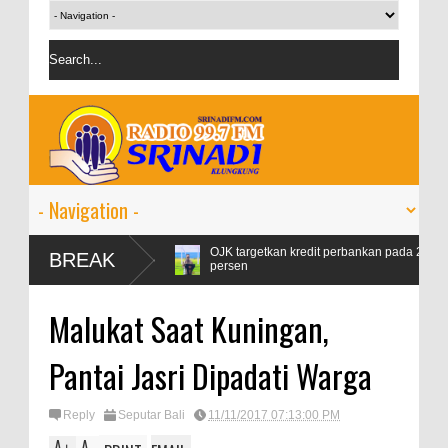
ertamax Naik 99
OJK targetkan kredit perbankan pada 2024 tumbuh 9-
BREAK
persen
Malukat Saat Kuningan,
Pantai Jasri Dipadati Warga
Reply
Seputar Bali
11/11/2017 07:13:00 PM
A
A