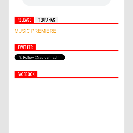
RELEASE
TERPANAS
MUSIC PREMIERE
TWITTER
Simbol Persahabatan, RI Bangun Islamic Centre di
Afghanistan
FACEBOOK
PEMKAB KLUNGKUNG GELAR PASAR
MURAH
Bupati Suwirta Ajak PNS Manfaatkan
Beras Lokal