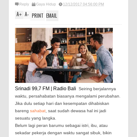
Reply
Gaya Hidup
12/12/2017 04:56:00 PM
A
A
+
-
PRINT
EMAIL
Srinadi 99,7 FM | Radio Bali
Seiring berjalannya
waktu, persahabatan biasanya mengalami perubahan.
Jika dulu setiap hari dan kesempatan dihabiskan
bareng
sahabat
, saat sudah dewasa hal ini jadi
sesuatu yang langka.
Belum lagi peran barumu sebagai istri, ibu, atau
sekadar pekerja dengan waktu sangat sibuk, bikin