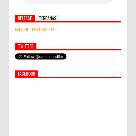
RELEASE
TERPANAS
MUSIC PREMIERE
TWITTER
Simbol Persahabatan, RI Bangun Islamic Centre di
Afghanistan
FACEBOOK
World Marketing Forum 2022:
Sustainability dan Kemanusiaan jadi Kunci
Sukses Pemasar Hadapi Tantangan Bisnis
Jangka Panjang
PEMKAB KLUNGKUNG GELAR PASAR
MURAH