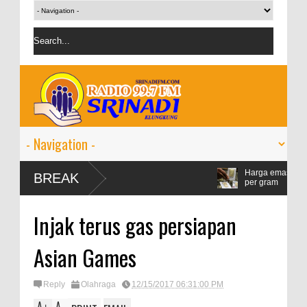
Harga emas Antam naik jadi Rp1,528 j
BREAK
per gram
IMF proyeksi pertumbuhan ekonomi du
Injak terus gas persiapan
persen
Asian Games
Reply
Olahraga
12/15/2017 06:31:00 PM
A
A