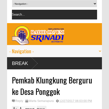
BREAK
Pemkab Klungkung Berguru
ke Desa Ponggok
Reply
Warta Semarapura
12/27/2017 06:03:00 PM
A
A