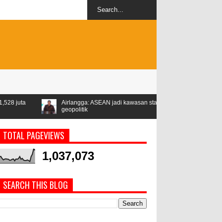
Airlangga: ASEAN jadi kawasan stabil di tengah ketegangan
Libur L
geopolitik
Persen
TOTAL PAGEVIEWS
1,037,073
SEARCH THIS BLOG