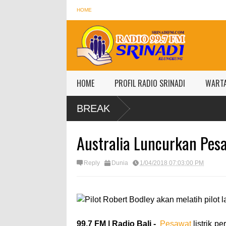
HOME
HOME
PROFIL RADIO SRINADI
WART
BREAK
Australia Luncurkan Pesa
Reply
Dunia
1/04/2018 07:03:00 PM
99,7 FM | Radio Bali -
Pesawat
listrik p