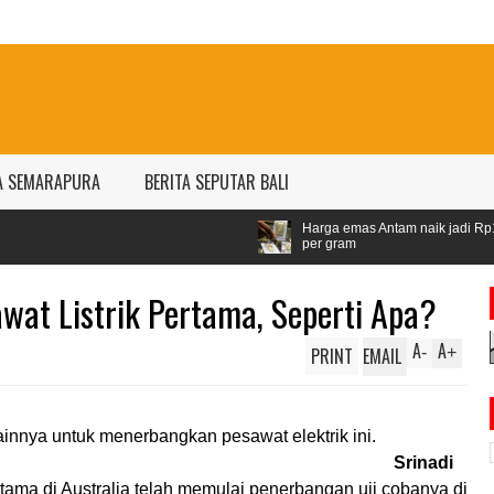
A SEMARAPURA
BERITA SEPUTAR BALI
Harga emas Antam naik jadi Rp1,528 juta
per gram
wat Listrik Pertama, Seperti Apa?
A
A
PRINT
EMAIL
-
+
Srinadi
ertama di Australia telah memulai penerbangan uji cobanya di