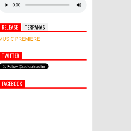
RELEASE
TERPANAS
MUSIC PREMIERE
TWITTER
Simbol Persahabatan, RI Bangun Islamic Centre
di Afghanistan
World Marketing Forum 2022:
FACEBOOK
Sustainability dan Kemanusiaan
jadi Kunci Sukses Pemasar
Hadapi Tantangan Bisnis Jangka
Panjang
PEMKAB KLUNGKUNG GELAR