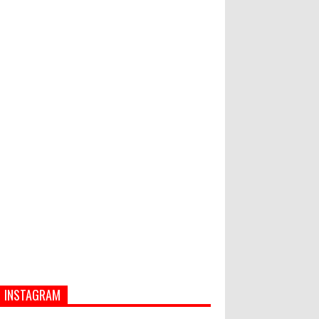
PASAR MURAH
Bupati Suwirta Ajak PNS
Manfaatkan Beras Lokal
Hati-Hati! Gaya Hidup Hedon Bisa
Jadi Masalah! Simak 5 Alasannya
INSTAGRAM