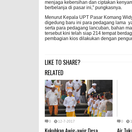
menjaga kebersihan dan ciptakan kenya
berbelanja di pasar ini,” pungkasnya.
Menurut Kepala UPT Pasar Komang Widya
digedung baru ini para pedagang lama ya
serta para pedagang lancuban, bahan ma
tersebut kini telah siap 214 tempat berdag
pembagian kios dilakukan dengan peng
LIKE TO SHARE?
RELATED
0
12-7-2017
0
Kukuhkan Awig-awig Desa
Air Tuk