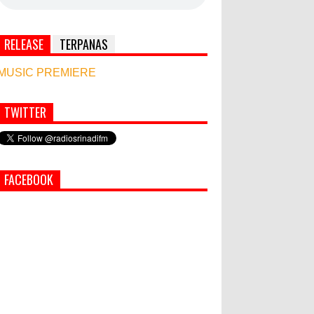
RELEASE
TERPANAS
MUSIC PREMIERE
TWITTER
Simbol Persahabatan, RI Bangun Islamic Centre
di Afghanistan
PEMKAB KLUNGKUNG GELAR
FACEBOOK
PASAR MURAH
Bupati Suwirta Ajak PNS
Manfaatkan Beras Lokal