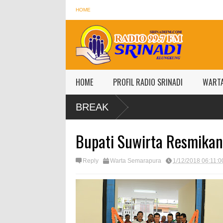
HOME
HOME
PROFIL RADIO SRINADI
WART
BREAK
Bupati Suwirta Resmika
Reply
Warta Semarapura
1/12/2018 06:11: