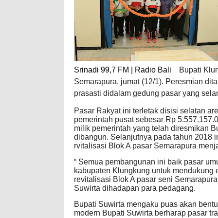
Srinadi 99,7 FM | Radio Bali
Bupati Klu
Semarapura, jumat (12/1). Peresmian di
prasasti didalam gedung pasar yang sela
Pasar Rakyat ini terletak disisi selata
pemerintah pusat sebesar Rp 5.557.157.
milik pemerintah yang telah diresmikan Bu
dibangun. Selanjutnya pada tahun 2018 i
rvitalisasi Blok A pasar Semarapura menj
“ Semua pembangunan ini baik pasar um
kabupaten Klungkung untuk mendukung ek
revitalisasi Blok A pasar seni Semarapur
Suwirta dihadapan para pedagang.
Bupati Suwirta mengaku puas akan bentu
modern Bupati Suwirta berharap pasar tra