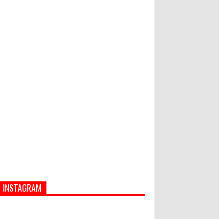
Hati-Hati! Gaya Hidup Hedon Bisa
Jadi Masalah! Simak 5 Alasannya
World Marketing Forum 2022:
Sustainability dan Kemanusiaan
jadi Kunci Sukses Pemasar
Hadapi Tantangan Bisnis Jangka
Panjang
INSTAGRAM