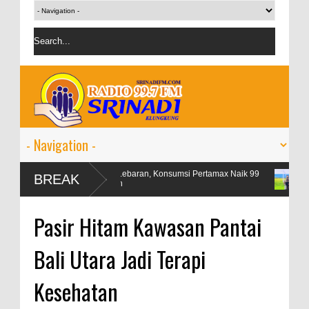
Libur Lebaran, Konsumsi Pertamax Naik 99
OJK targetkan k
BREAK
Persen
persen
Pasir Hitam Kawasan Pantai
Bali Utara Jadi Terapi
Kesehatan