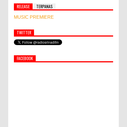
RELEASE
TERPANAS
MUSIC PREMIERE
TWITTER
Simbol Persahabatan, RI Bangun Islamic Centre di
Afghanistan
FACEBOOK
PEMKAB KLUNGKUNG GELAR PASAR
MURAH
Bupati Suwirta Ajak PNS Manfaatkan
Beras Lokal
World Marketing Forum 2022: