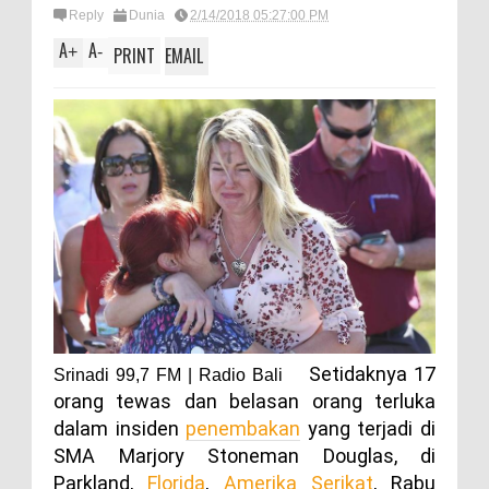
Reply
Dunia
2/14/2018 05:27:00 PM
A
A
+
-
PRINT
EMAIL
Setidaknya 17
Srinadi 99,7 FM | Radio Bali
orang tewas dan belasan orang terluka
dalam insiden
penembakan
yang terjadi di
SMA Marjory Stoneman Douglas, di
Parkland,
Florida
,
Amerika Serikat
, Rabu