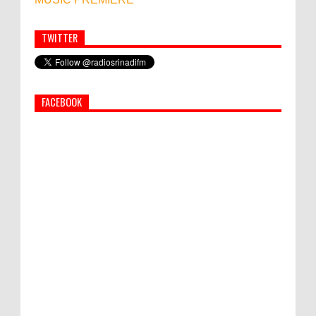
TWITTER
Simbol Persahabatan, RI Bangun Islamic Centre di
Afghanistan
FACEBOOK
World Marketing Forum 2022:
Sustainability dan Kemanusiaan jadi Kunci
Sukses Pemasar Hadapi Tantangan Bisnis
Jangka Panjang
Pengungsi di Zona Merah Ikut Pulang, Sudarita Khawatir
Warga Salah Paham Oleh Arahan Gubernur Bali
PEMKAB KLUNGKUNG GELAR PASAR
MURAH