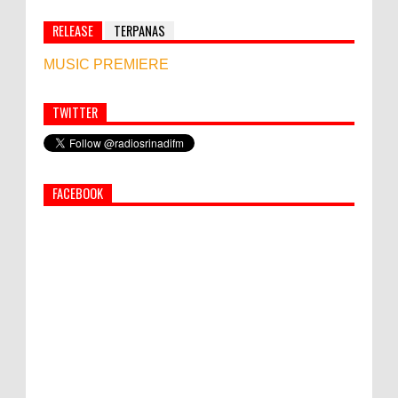
RELEASE
TERPANAS
MUSIC PREMIERE
TWITTER
Simbol Persahabatan, RI Bangun Islamic Centre di
Afghanistan
FACEBOOK
PEMKAB KLUNGKUNG GELAR PASAR
MURAH
Bupati Suwirta Ajak PNS Manfaatkan
Beras Lokal
World Marketing Forum 2022: