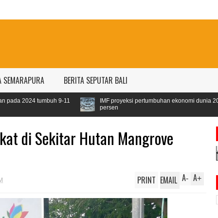
A SEMARAPURA
BERITA SEPUTAR BALI
IMF proyeksi pertumbuhan ekonomi dunia 2024 sebesar 3,1
persen
at di Sekitar Hutan Mangrove
A
A
PRINT
EMAIL
-
+
M