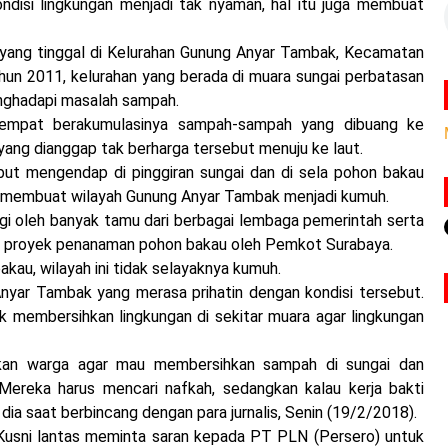
ondisi lingkungan menjadi tak nyaman, hal itu juga membuat
t yang tinggal di Kelurahan Gunung Anyar Tambak, Kecamatan
hun 2011, kelurahan yang berada di muara sungai perbatasan
enghadapi masalah sampah.
tempat berakumulasinya sampah-sampah yang dibuang ke
yang dianggap tak berharga tersebut menuju ke laut.
ut mengendap di pinggiran sungai dan di sela pohon bakau
ga membuat wilayah Gunung Anyar Tambak menjadi kumuh.
tangi oleh banyak tamu dari berbagai lembaga pemerintah serta
asi proyek penanaman pohon bakau oleh Pemkot Surabaya.
kau, wilayah ini tidak selayaknya kumuh.
nyar Tambak yang merasa prihatin dengan kondisi tersebut.
k membersihkan lingkungan di sekitar muara agar lingkungan
kan warga agar mau membersihkan sampah di sungai dan
 Mereka harus mencari nafkah, sedangkan kalau kerja bakti
dia saat berbincang dengan para jurnalis, Senin (19/2/2018).
 Kusni lantas meminta saran kepada PT PLN (Persero) untuk