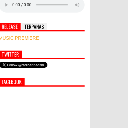
RELEASE
TERPANAS
MUSIC PREMIERE
TWITTER
Simbol Persahabatan, RI Bangun Islamic Centre
di Afghanistan
PEMKAB KLUNGKUNG GELAR
FACEBOOK
PASAR MURAH
Semua ASN Pemprov Bali Wajib
Ikuti Tes Narkoba