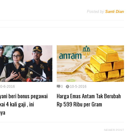
Posted by
Santi Dian
10-6-2016
0
10-5-2016
yani beri bonus pegawai
Harga Emas Antam Tak Berubah
i 4 kali gaji , ini
Rp 599 Ribu per Gram
nya
NEWER POST