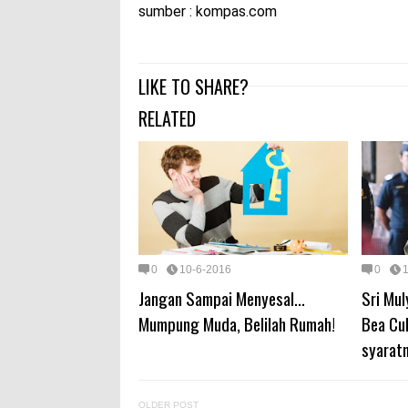
sumber : kompas.com
LIKE TO SHARE?
RELATED
0
10-6-2016
0
Jangan Sampai Menyesal...
Sri Mul
Mumpung Muda, Belilah Rumah!
Bea Cuka
syarat
OLDER POST