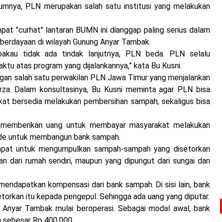
umnya, PLN merupakan salah satu institusi yang melakukan
pat "curhat" lantaran BUMN ini dianggap paling serius dalam
berdayaan di wilayah Gunung Anyar Tambak.
 bakau tidak ada tindak lanjutnya, PLN beda. PLN selalu
u atas program yang dijalankannya,” kata Bu Kusni.
engan salah satu perwakilan PLN Jawa Timur yang menjalankan
irza. Dalam konsultasinya, Bu Kusni meminta agar PLN bisa
akat bersedia melakukan pembersihan sampah, sekaligus bisa
ih memberikan uang untuk membayar masyarakat melakukan
de untuk membangun bank sampah.
empat untuk mengumpulkan sampah-sampah yang disetorkan
n dari rumah sendiri, maupun yang dipungut dari sungai dan
ndapatkan kompensasi dari bank sampah. Di sisi lain, bank
orkan itu kepada pengepul. Sehingga ada uang yang diputar.
 Anyar Tambak mulai beroperasi. Sebagai modal awal, bank
a sebesar Rp 400.000.