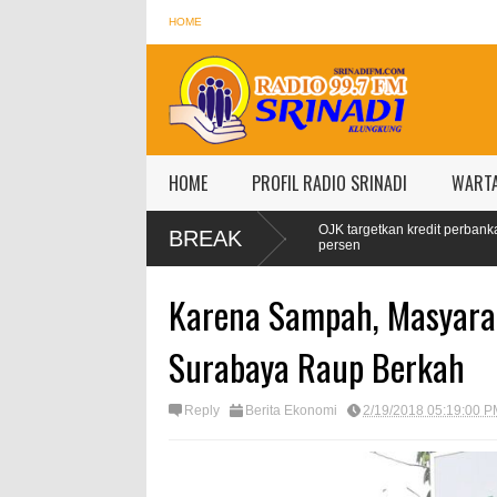
HOME
HOME
PROFIL RADIO SRINADI
WART
 Naik 99
OJK targetkan kredit perbankan pada 2024 tumbuh 9-11
BREAK
persen
Karena Sampah, Masyarak
Surabaya Raup Berkah
Reply
Berita Ekonomi
2/19/2018 05:19:00 P