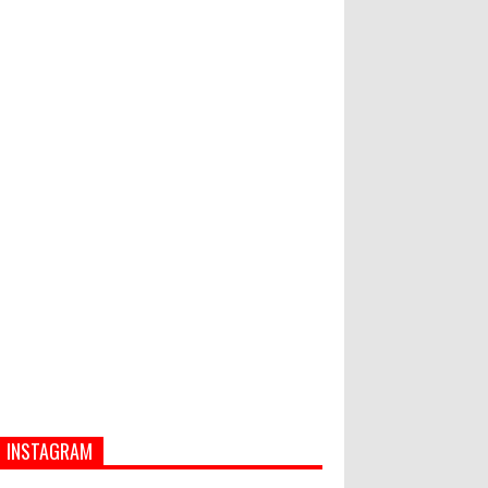
Bupati Suwirta Ajak PNS
Manfaatkan Beras Lokal
Hati-Hati! Gaya Hidup Hedon Bisa
Jadi Masalah! Simak 5 Alasannya
INSTAGRAM