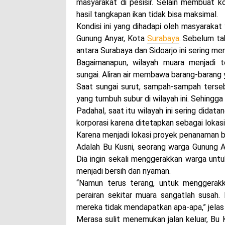
masyarakat di pesisir. Selain membuat k
hasil tangkapan ikan tidak bisa maksimal.
Kondisi ini yang dihadapi oleh masyaraka
Gunung Anyar, Kota
Surabaya
. Sebelum ta
antara Surabaya dan Sidoarjo ini sering m
Bagaimanapun, wilayah muara menjadi 
sungai. Aliran air membawa barang-barang 
Saat sungai surut, sampah-sampah terseb
yang tumbuh subur di wilayah ini. Sehing
Padahal, saat itu wilayah ini sering dida
korporasi karena ditetapkan sebagai lok
Karena menjadi lokasi proyek penanaman ba
Adalah Bu Kusni, seorang warga Gunung A
Dia ingin sekali menggerakkan warga untu
menjadi bersih dan nyaman.
“Namun terus terang, untuk menggerak
perairan sekitar muara sangatlah susah.
mereka tidak mendapatkan apa-apa,” jelas 
Merasa sulit menemukan jalan keluar, Bu