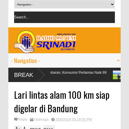
Libur Lebaran, Konsumsi Pertamax Naik 99
OJK targetkan 
BREAK
Persen
persen
Lari lintas alam 100 km siap
digelar di Bandung
Reply
Olahraga
2/09/2018 05:18:00 PM
A
A