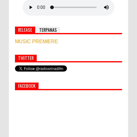
RELEASE
TERPANAS
MUSIC PREMIERE
TWITTER
Simbol Persahabatan, RI Bangun Islamic Centre di
Afghanistan
FACEBOOK
PEMKAB KLUNGKUNG GELAR PASAR
MURAH
Bupati Suwirta Ajak PNS Manfaatkan
Beras Lokal