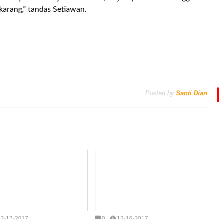
karang,” tandas Setiawan.
Posted by
Santi Dian
12-17-2017
0
12-16-2017