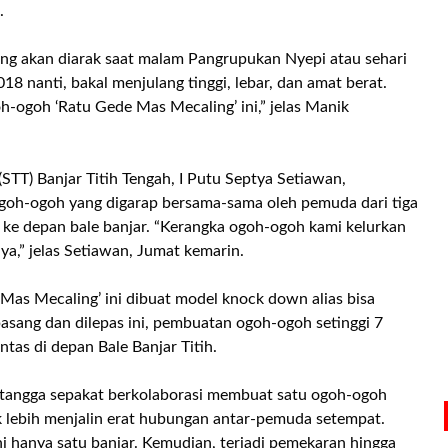
h.
g akan diarak saat malam Pangrupukan Nyepi atau sehari
8 nanti, bakal menjulang tinggi, lebar, dan amat berat.
h-ogoh ‘Ratu Gede Mas Mecaling’ ini,” jelas Manik
(STT) Banjar Titih Tengah, I Putu Septya Setiawan,
ogoh-ogoh yang digarap bersama-sama oleh pemuda dari tiga
n ke depan bale banjar. “Kerangka ogoh-ogoh kami kelurkan
ya,” jelas Setiawan, Jumat kemarin.
as Mecaling’ ini dibuat model knock down alias bisa
asang dan dilepas ini, pembuatan ogoh-ogoh setinggi 7
tas di depan Bale Banjar Titih.
tangga sepakat berkolaborasi membuat satu ogoh-ogoh
k lebih menjalin erat hubungan antar-pemuda setempat.
ini hanya satu banjar. Kemudian, terjadi pemekaran hingga