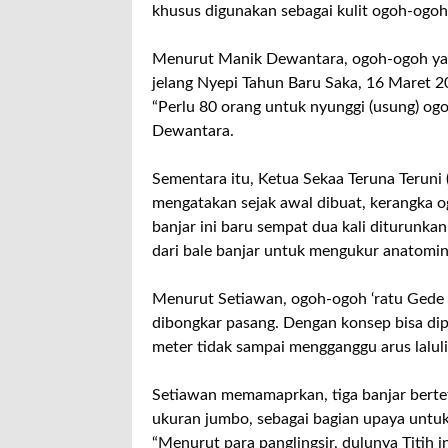
khusus digunakan sebagai kulit ogoh-ogo
Menurut Manik Dewantara, ogoh-ogoh yan
jelang Nyepi Tahun Baru Saka, 16 Maret 201
“Perlu 80 orang untuk nyunggi (usung) ogo
Dewantara.
Sementara itu, Ketua Sekaa Teruna Teruni 
mengatakan sejak awal dibuat, kerangka 
banjar ini baru sempat dua kali diturunka
dari bale banjar untuk mengukur anatomin
Menurut Setiawan, ogoh-ogoh ‘ratu Gede M
dibongkar pasang. Dengan konsep bisa dip
meter tidak sampai mengganggu arus lalulin
Setiawan memamaprkan, tiga banjar berte
ukuran jumbo, sebagai bagian upaya untu
“Menurut para panglingsir, dulunya Titih 