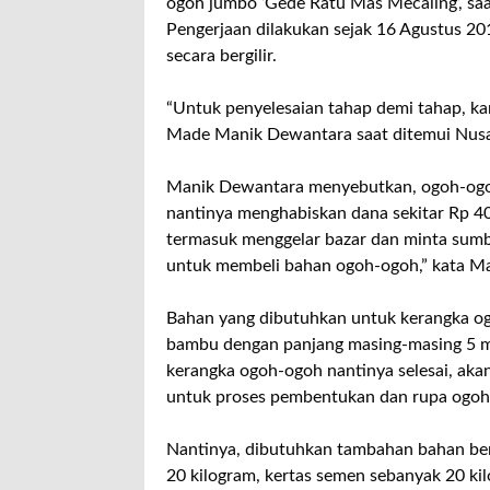
ogoh jumbo ‘Gede Ratu Mas Mecaling’, saa
Pengerjaan dilakukan sejak 16 Agustus 201
secara bergilir.
“Untuk penyelesaian tahap demi tahap, ka
Made Manik Dewantara saat ditemui NusaBal
Manik Dewantara menyebutkan, ogoh-ogoh
nantinya menghabiskan dana sekitar Rp 40 
termasuk menggelar bazar dan minta sum
untuk membeli bahan ogoh-ogoh,” kata M
Bahan yang dibutuhkan untuk kerangka ogoh
bambu dengan panjang masing-masing 5 me
kerangka ogoh-ogoh nantinya selesai, ak
untuk proses pembentukan dan rupa ogoh
Nantinya, dibutuhkan tambahan bahan ber
20 kilogram, kertas semen sebanyak 20 kil