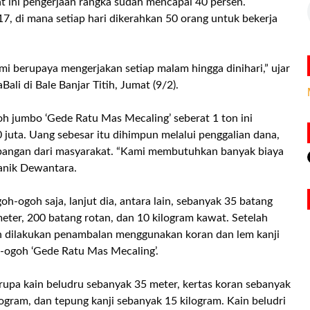
t ini pengerjaan rangka sudah mencapai 40 persen.
7, di mana setiap hari dikerahkan 50 orang untuk bekerja
mi berupaya mengerjakan setiap malam hingga dinihari,” ujar
i di Bale Banjar Titih, Jumat (9/2).
 jumbo ‘Gede Ratu Mas Mecaling’ seberat 1 ton ini
juta. Uang sebesar itu dihimpun melalui penggalian dana,
bangan dari masyarakat. “Kami membutuhkan banyak biaya
anik Dewantara.
-ogoh saja, lanjut dia, antara lain, sebanyak 35 batang
ter, 200 batang rotan, dan 10 kilogram kawat. Setelah
an dilakukan penambalan menggunakan koran dan lem kanji
-ogoh ‘Gede Ratu Mas Mecaling’.
upa kain beludru sebanyak 35 meter, kertas koran sebanyak
ogram, dan tepung kanji sebanyak 15 kilogram. Kain beludri