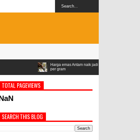
Harga emas Antam naik jadi Rp1,528 juta
Airlangga: ASEAN j
per gram
geopolitik
TOTAL PAGEVIEWS
NaN
SEARCH THIS BLOG