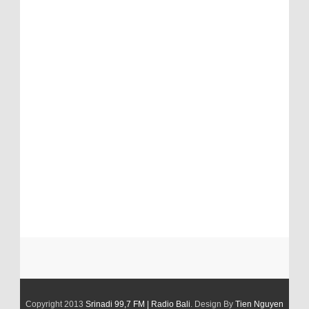
Copyright 2013
Srinadi 99,7 FM | Radio Bali
. Design By
Tien Nguyen