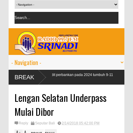
OJK targetkan kredit perbankan pada 2024 tumbuh 9-11
BREAK
persen
Lengan Selatan Underpass
Mulai Dibor
Reply
Seputar Bali
2/14/2018 05:42:00 PM
A
A