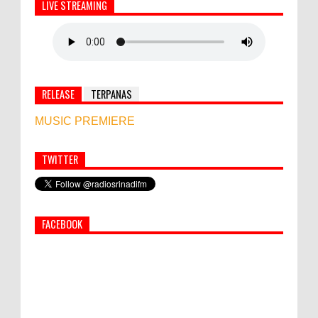
LIVE STREAMING
RELEASE
TERPANAS
MUSIC PREMIERE
TWITTER
Simbol Persahabatan, RI Bangun Islamic Centre di
Afghanistan
FACEBOOK
PEMKAB KLUNGKUNG GELAR PASAR
MURAH
Bupati Suwirta Ajak PNS Manfaatkan