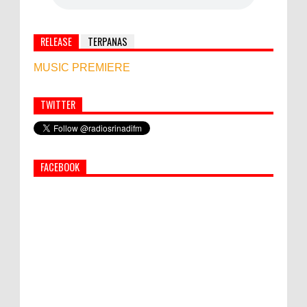
RELEASE
TERPANAS
MUSIC PREMIERE
TWITTER
Simbol Persahabatan, RI Bangun Islamic Centre di
Afghanistan
FACEBOOK
PEMKAB KLUNGKUNG GELAR PASAR
MURAH
Bupati Suwirta Ajak PNS Manfaatkan
Beras Lokal