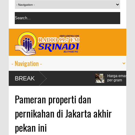
Harga emas Antam naik jadi R
BREAK
per gram
IMF proyeksi pertumbuhan ek
Pameran properti dan
persen
pernikahan di Jakarta akhir
pekan ini