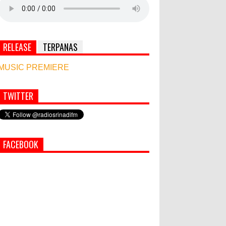
RELEASE
TERPANAS
MUSIC PREMIERE
TWITTER
Simbol Persahabatan, RI Bangun Islamic Centre
di Afghanistan
PEMKAB KLUNGKUNG GELAR
FACEBOOK
PASAR MURAH
Bupati Suwirta Ajak PNS
Manfaatkan Beras Lokal