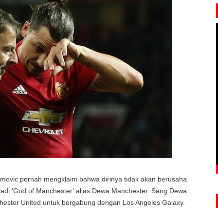
himovic pernah mengklaim bahwa dirinya tidak akan berusaha
 jadi 'God of Manchester' alias Dewa Manchester. Sang Dewa
hester United untuk bergabung dengan Los Angeles Galaxy.