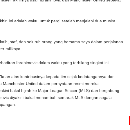
ster' akhirnya usai. Ibrahimovic dan Manchester United sepakat
hir. Ini adalah waktu untuk pergi setelah menjalani dua musim
latih, staf, dan seluruh orang yang bersama saya dalam perjalanan
er miliknya.
hadiran Ibrahimovic dalam waktu yang terbilang singkat ini.
a Zlatan atas kontribusinya kepada tim sejak kedatangannya dan
ta Manchester United dalam pernyataan resmi mereka.
iyakini bakal hijrah ke Major League Soccer (MLS) dan bergabung
imovic diyakini bakal menambah semarak MLS dengan segala
lapangan.