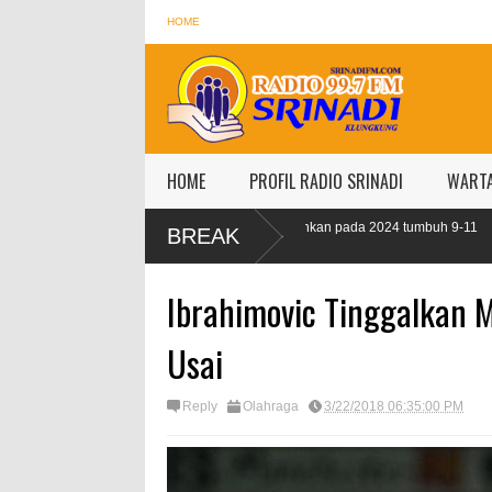
HOME
HOME
PROFIL RADIO SRINADI
WART
OJK targetkan kredit perbankan pada 2024 tumbuh 9-11
IMF proyeksi p
BREAK
persen
persen
Ibrahimovic Tinggalkan 
Usai
Reply
Olahraga
3/22/2018 06:35:00 PM