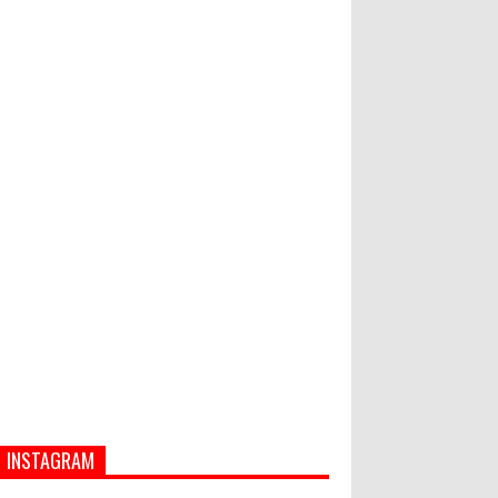
Hati-Hati! Gaya Hidup Hedon Bisa
Jadi Masalah! Simak 5 Alasannya
Semua ASN Pemprov Bali Wajib
Ikuti Tes Narkoba
INSTAGRAM