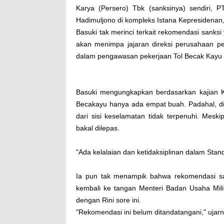
Karya (Persero) Tbk (sanksinya) sendiri, P
Hadimuljono di kompleks Istana Kepresidenan,
Basuki tak merinci terkait rekomendasi sanks
akan menimpa jajaran direksi perusahaan pe
dalam pengawasan pekerjaan Tol Becak Kayu 
Basuki mengungkapkan berdasarkan kajian Ko
Becakayu hanya ada empat buah. Padahal, di 
dari sisi keselamatan tidak terpenuhi. Meski
bakal dilepas.
"Ada kelalaian dan ketidaksiplinan dalam Sta
Ia pun tak menampik bahwa rekomendasi sa
kembali ke tangan Menteri Badan Usaha Mil
dengan Rini sore ini.
"Rekomendasi ini belum ditandatangani," ujarn