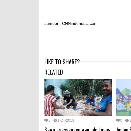
sumber : CNNindonesia.com
LIKE TO SHARE?
RELATED
0
1-24-2018
0
Sagu, raksasa pangan lokal yang
Jualan