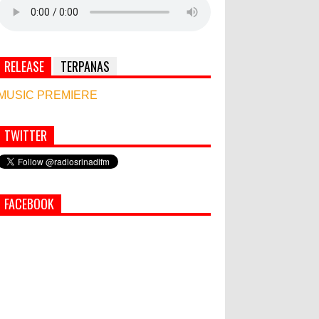
RELEASE
TERPANAS
MUSIC PREMIERE
TWITTER
Simbol Persahabatan, RI Bangun Islamic Centre
di Afghanistan
PEMKAB KLUNGKUNG GELAR
FACEBOOK
PASAR MURAH
Bupati Suwirta Ajak PNS
Manfaatkan Beras Lokal