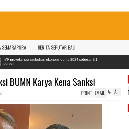
A SEMARAPURA
BERITA SEPUTAR BALI
han ekonomi dunia 2024 sebesar 3,1
eksi BUMN Karya Kena Sanksi
A
A
PRINT
EMAIL
-
+
M