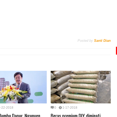
Posted by
Santi Dian
1-22-2018
0
1-17-2018
 Bumbu Dapur, Ngunyen
Beras premium DIY diminati