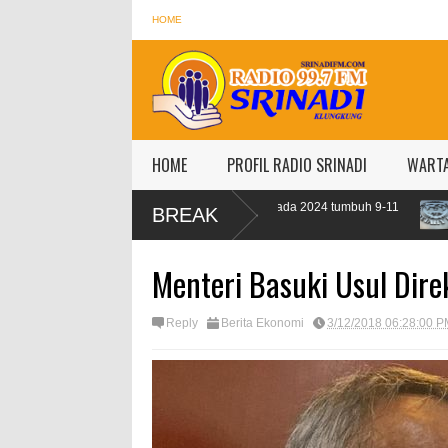
HOME
HOME
PROFIL RADIO SRINADI
WART
getkan kredit perbankan pada 2024 tumbuh 9-11
IMF proyeksi pertumbu
BREAK
persen
Menteri Basuki Usul Dir
Reply
Berita Ekonomi
3/12/2018 06:28:00 P