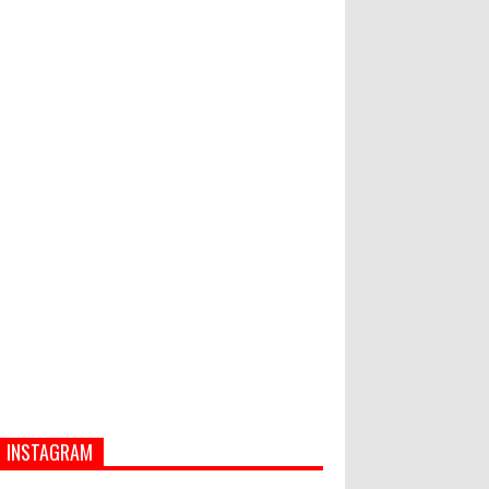
Semua ASN Pemprov Bali Wajib
Ikuti Tes Narkoba
Hati-Hati! Gaya Hidup Hedon Bisa
Jadi Masalah! Simak 5 Alasannya
INSTAGRAM