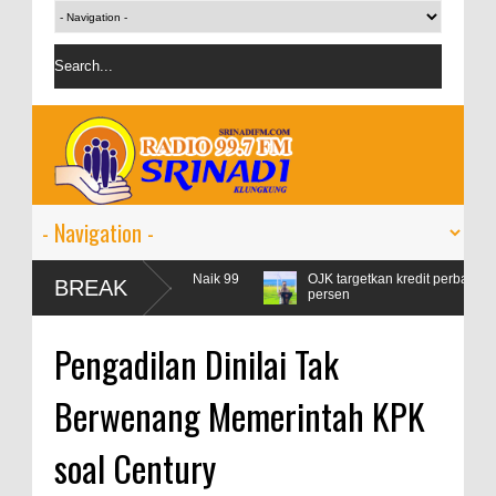
onsumsi Pertamax Naik 99
OJK targetkan kredit perbankan pada 2024 t
BREAK
persen
Pengadilan Dinilai Tak
Berwenang Memerintah KPK
soal Century