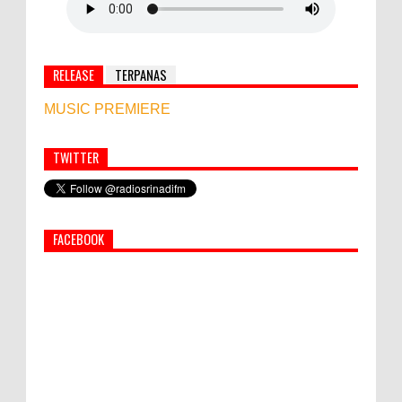
RELEASE
TERPANAS
MUSIC PREMIERE
TWITTER
Simbol Persahabatan, RI Bangun Islamic Centre di
Afghanistan
FACEBOOK
PEMKAB KLUNGKUNG GELAR PASAR
MURAH
Bupati Suwirta Ajak PNS Manfaatkan
Beras Lokal