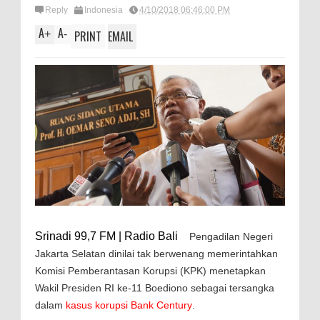
Reply
Indonesia
4/10/2018 06:46:00 PM
A
A
+
-
PRINT
EMAIL
Srinadi 99,7 FM | Radio Bali
Pengadilan Negeri
Jakarta Selatan dinilai tak berwenang memerintahkan
Komisi Pemberantasan Korupsi (KPK) menetapkan
Wakil Presiden RI ke-11 Boediono sebagai tersangka
dalam
kasus korupsi Bank Century
.