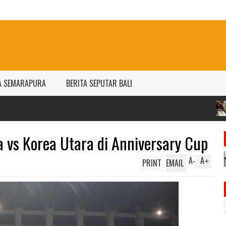
A SEMARAPURA
BERITA SEPUTAR BALI
Harga emas Antam
per gram
a vs Korea Utara di Anniversary Cup
A
A
PRINT
EMAIL
-
+