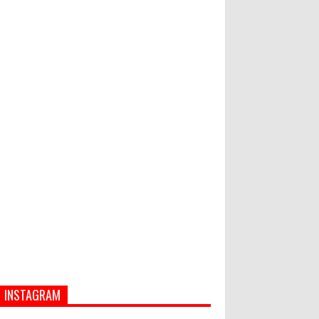
Hati-Hati! Gaya Hidup Hedon Bisa
Jadi Masalah! Simak 5 Alasannya
Semua ASN Pemprov Bali Wajib
Ikuti Tes Narkoba
INSTAGRAM