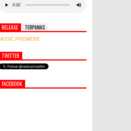
RELEASE
TERPANAS
MUSIC PREMIERE
TWITTER
Simbol Persahabatan, RI Bangun Islamic Centre
di Afghanistan
PEMKAB KLUNGKUNG GELAR
FACEBOOK
PASAR MURAH
Bupati Suwirta Ajak PNS
Manfaatkan Beras Lokal