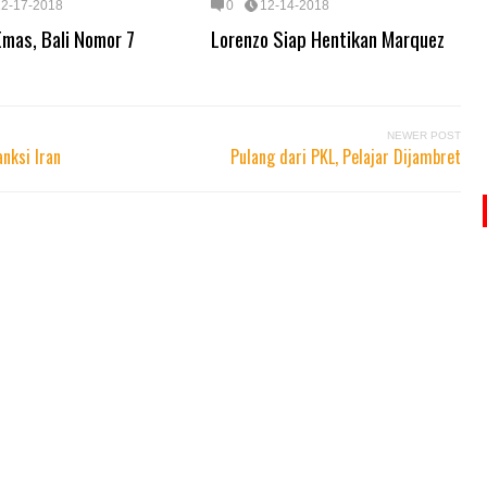
12-17-2018
0
12-14-2018
Emas, Bali Nomor 7
Lorenzo Siap Hentikan Marquez
NEWER POST
nksi Iran
Pulang dari PKL, Pelajar Dijambret