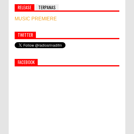
RELEASE
TERPANAS
MUSIC PREMIERE
TWITTER
Simbol Persahabatan, RI Bangun Islamic Centre di
Afghanistan
FACEBOOK
PEMKAB KLUNGKUNG GELAR PASAR
MURAH
Semua ASN Pemprov Bali Wajib Ikuti Tes
Narkoba
Bupati Suwirta Ajak PNS Manfaatkan