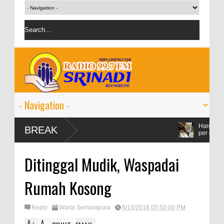
Harga emas Antam naik
BREAK
per gram
IMF proyeksi pertumbu
Ditinggal Mudik, Waspadai
persen
Rumah Kosong
Reply
Warta Semarapura
6/15/2018 05:50:00 PM
A
A